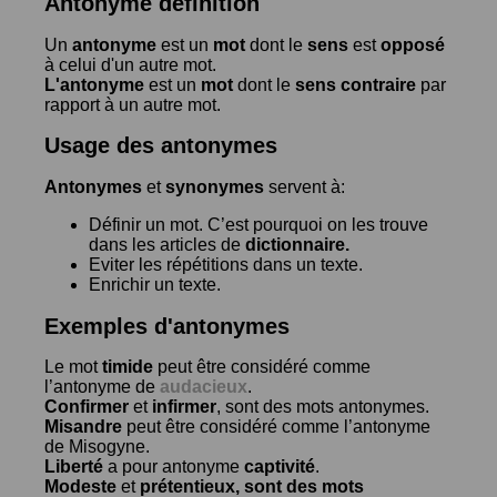
Antonyme définition
Un
antonyme
est un
mot
dont le
sens
est
opposé
à celui d'un autre mot.
L'antonyme
est un
mot
dont le
sens contraire
par
rapport à un autre mot.
Usage des antonymes
Antonymes
et
synonymes
servent à:
Définir un mot. C’est pourquoi on les trouve
dans les articles de
dictionnaire.
Eviter les répétitions dans un texte.
Enrichir un texte.
Exemples d'antonymes
Le mot
timide
peut être considéré comme
l’antonyme de
audacieux
.
Confirmer
et
infirmer
, sont des mots antonymes.
Misandre
peut être considéré comme l’antonyme
de
Misogyne
.
Liberté
a pour antonyme
captivité
.
Modeste
et
prétentieux
, sont des mots