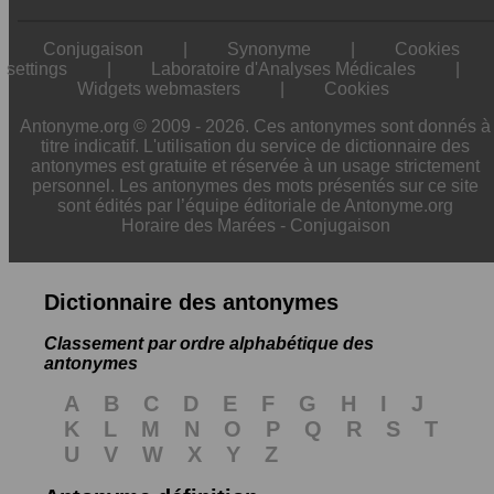
Conjugaison
|
Synonyme
|
Cookies
settings
|
Laboratoire d'Analyses Médicales
|
Widgets webmasters
|
Cookies
Antonyme.org © 2009 - 2026. Ces antonymes sont donnés à
titre indicatif. L'utilisation du service de dictionnaire des
antonymes est gratuite et réservée à un usage strictement
personnel. Les antonymes des mots présentés sur ce site
sont édités par l’équipe éditoriale de Antonyme.org
Horaire des Marées
-
Conjugaison
Dictionnaire des antonymes
Classement par ordre alphabétique des
antonymes
A
B
C
D
E
F
G
H
I
J
K
L
M
N
O
P
Q
R
S
T
U
V
W
X
Y
Z