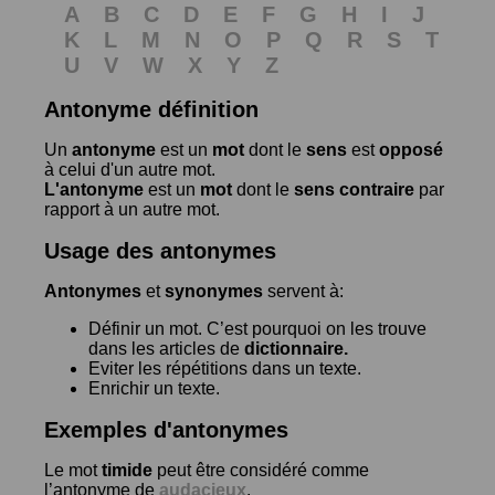
A
B
C
D
E
F
G
H
I
J
K
L
M
N
O
P
Q
R
S
T
U
V
W
X
Y
Z
Antonyme définition
Un
antonyme
est un
mot
dont le
sens
est
opposé
à celui d'un autre mot.
L'antonyme
est un
mot
dont le
sens contraire
par
rapport à un autre mot.
Usage des antonymes
Antonymes
et
synonymes
servent à:
Définir un mot. C’est pourquoi on les trouve
dans les articles de
dictionnaire.
Eviter les répétitions dans un texte.
Enrichir un texte.
Exemples d'antonymes
Le mot
timide
peut être considéré comme
l’antonyme de
audacieux
.