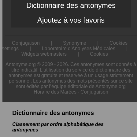
Dictionnaire des antonymes
Ajoutez à vos favoris
Conjugaison
|
Synonyme
|
Cookies
settings
|
Laboratoire d'Analyses Médicales
|
Widgets webmasters
|
Cookies
Antonyme.org © 2009 - 2026. Ces antonymes sont donnés à
titre indicatif. L'utilisation du service de dictionnaire des
antonymes est gratuite et réservée à un usage strictement
personnel. Les antonymes des mots présentés sur ce site
sont édités par l’équipe éditoriale de Antonyme.org
Horaire des Marées
-
Conjugaison
Dictionnaire des antonymes
Classement par ordre alphabétique des
antonymes