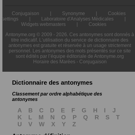
Conjugaison
|
Synonyme
|
Cookies
settings
|
Laboratoire d'Analyses Médicales
|
Widgets webmasters
|
Cookies
Antonyme.org © 2009 - 2026. Ces antonymes sont donnés à
titre indicatif. L'utilisation du service de dictionnaire des
antonymes est gratuite et réservée à un usage strictement
personnel. Les antonymes des mots présentés sur ce site
sont édités par l’équipe éditoriale de Antonyme.org
Horaire des Marées
-
Conjugaison
Dictionnaire des antonymes
Classement par ordre alphabétique des
antonymes
A
B
C
D
E
F
G
H
I
J
K
L
M
N
O
P
Q
R
S
T
U
V
W
X
Y
Z