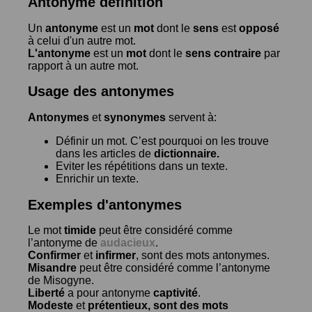
Antonyme définition
Un
antonyme
est un
mot
dont le
sens
est
opposé
à celui d'un autre mot.
L'antonyme
est un
mot
dont le
sens contraire
par
rapport à un autre mot.
Usage des antonymes
Antonymes
et
synonymes
servent à:
Définir un mot. C’est pourquoi on les trouve
dans les articles de
dictionnaire.
Eviter les répétitions dans un texte.
Enrichir un texte.
Exemples d'antonymes
Le mot
timide
peut être considéré comme
l’antonyme de
audacieux
.
Confirmer
et
infirmer
, sont des mots antonymes.
Misandre
peut être considéré comme l’antonyme
de
Misogyne
.
Liberté
a pour antonyme
captivité
.
Modeste
et
prétentieux
, sont des mots