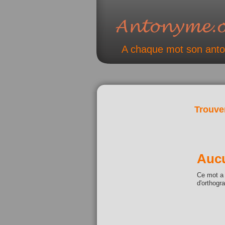
A chaque mot son ant
Trouve
Aucu
Ce mot a 
d'orthogr