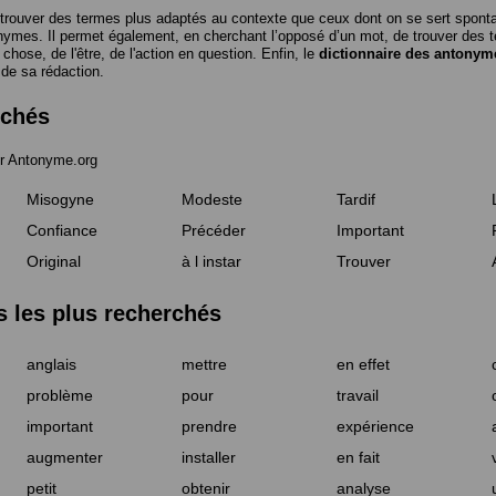
trouver des termes plus adaptés au contexte que ceux dont on se sert spon
nymes. Il permet également, en cherchant l’opposé d’un mot, de trouver des te
a chose, de l'être, de l'action en question. Enfin, le
dictionnaire des antonym
 de sa rédaction.
rchés
r Antonyme.org
Misogyne
Modeste
Tardif
Confiance
Précéder
Important
Original
à l instar
Trouver
les plus recherchés
anglais
mettre
en effet
problème
pour
travail
important
prendre
expérience
augmenter
installer
en fait
petit
obtenir
analyse