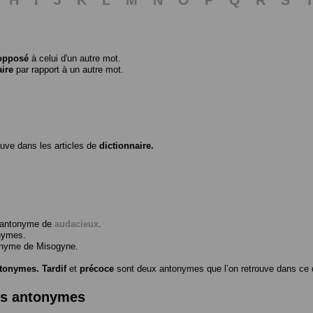
opposé
à celui d'un autre mot.
aire
par rapport à un autre mot.
ouve dans les articles de
dictionnaire.
l’antonyme de
audacieux
.
nymes.
tonyme de
Misogyne
.
ntonymes.
Tardif
et
précoce
sont deux antonymes que l’on retrouve dans ce d
es antonymes