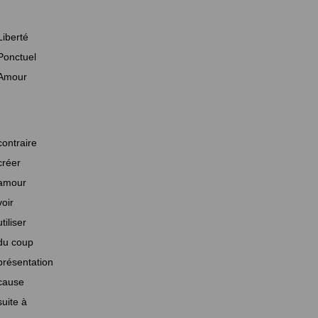
Liberté
Ponctuel
Amour
contraire
créer
amour
voir
utiliser
du coup
présentation
cause
suite à