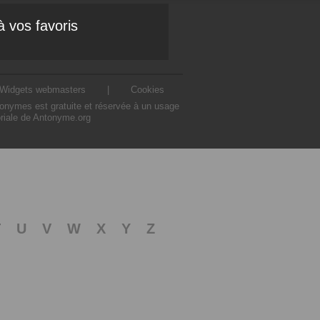
à vos favoris
Widgets webmasters
|
Cookies
ntonymes est gratuite et réservée à un usage
oriale de Antonyme.org
T
U
V
W
X
Y
Z