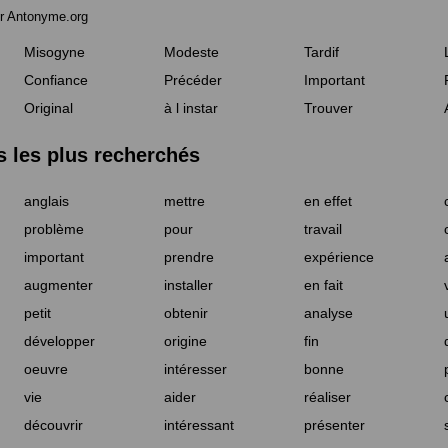
r Antonyme.org
Misogyne
Modeste
Tardif
Confiance
Précéder
Important
Original
à l instar
Trouver
les plus recherchés
anglais
mettre
en effet
problème
pour
travail
important
prendre
expérience
augmenter
installer
en fait
petit
obtenir
analyse
développer
origine
fin
oeuvre
intéresser
bonne
vie
aider
réaliser
découvrir
intéressant
présenter