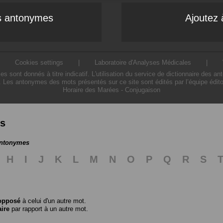
es antonymes
Ajoutez 
|
Cookies settings
|
Laboratoire d'Analyses Médicales
|
ont donnés à titre indicatif. L'utilisation du service de dictionnaire des a
. Les antonymes des mots présentés sur ce site sont édités par l’équipe édit
Horaire des Marées
-
Conjugaison
es
antonymes
H
I
J
K
L
M
N
O
P
Q
R
S
opposé
à celui d'un autre mot.
aire
par rapport à un autre mot.