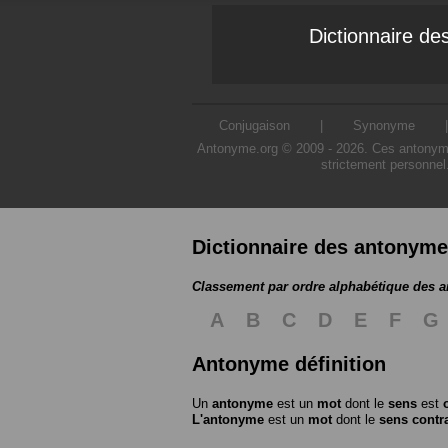
Dictionnaire d
Conjugaison
|
Synonyme
Antonyme.org © 2009 - 2026. Ces antonymes s
strictement personnel
Dictionnaire des antonym
Classement par ordre alphabétique des 
A
B
C
D
E
F
G
Antonyme définition
Un
antonyme
est un
mot
dont le
sens
est
L'antonyme
est un
mot
dont le
sens contr