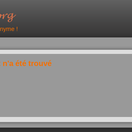
onyme !
 n'a été trouvé