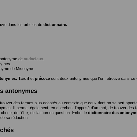
ouve dans les articles de
dictionnaire.
l’antonyme de
audacieux
.
nymes.
tonyme de
Misogyne
.
ntonymes.
Tardif
et
précoce
sont deux antonymes que l’on retrouve dans ce d
es antonymes
trouver des termes plus adaptés au contexte que ceux dont on se sert spon
nymes. Il permet également, en cherchant l’opposé d’un mot, de trouver des te
a chose, de l'être, de l'action en question. Enfin, le
dictionnaire des antonym
 de sa rédaction.
rchés