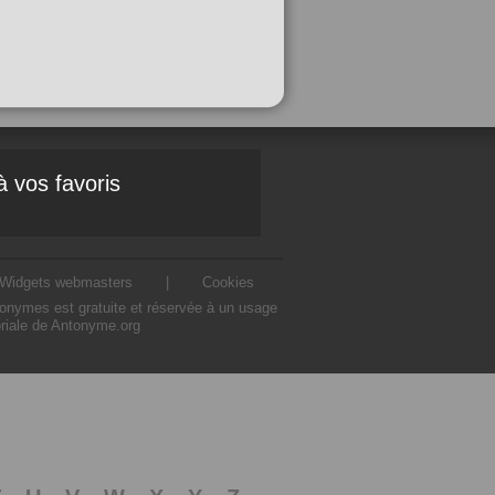
à vos favoris
Widgets webmasters
|
Cookies
ntonymes est gratuite et réservée à un usage
oriale de Antonyme.org