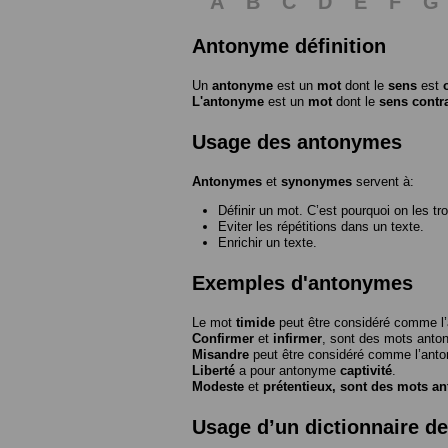
A
B
C
D
E
F
G
Antonyme définition
Un
antonyme
est un
mot
dont le
sens
est
L'antonyme
est un
mot
dont le
sens contr
Usage des antonymes
Antonymes
et
synonymes
servent à:
Définir un mot. C’est pourquoi on les tr
Eviter les répétitions dans un texte.
Enrichir un texte.
Exemples d'antonymes
Le mot
timide
peut être considéré comme 
Confirmer
et
infirmer
, sont des mots anto
Misandre
peut être considéré comme l’an
Liberté
a pour antonyme
captivité
.
Modeste
et
prétentieux
, sont des mots a
Usage d’un dictionnaire d