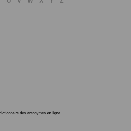
T
U
V
W
X
Y
Z
ictionnaire des antonymes en ligne.