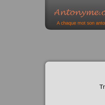
A chaque mot son ant
T