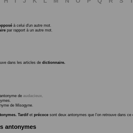
H
I
J
K
L
M
N
O
P
Q
R
S
opposé
à celui d'un autre mot.
aire
par rapport à un autre mot.
ouve dans les articles de
dictionnaire.
l’antonyme de
audacieux
.
nymes.
tonyme de
Misogyne
.
ntonymes.
Tardif
et
précoce
sont deux antonymes que l’on retrouve dans ce d
es antonymes