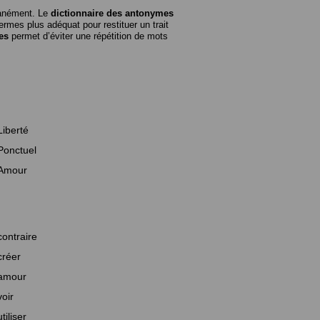
tanément. Le
dictionnaire des antonymes
rmes plus adéquat pour restituer un trait
es
permet d’éviter une répétition de mots
Liberté
Ponctuel
Amour
contraire
créer
amour
voir
utiliser