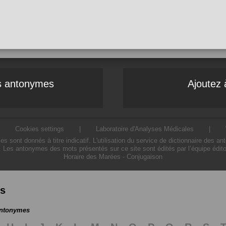
es antonymes
Ajoutez 
|
Cookies settings
|
Laboratoire d'Analyses Médicales
|
ont donnés à titre indicatif. L'utilisation du service de dictionnaire des a
. Les antonymes des mots présentés sur ce site sont édités par l’équipe édit
Horaire des Marées
-
Conjugaison
es
antonymes