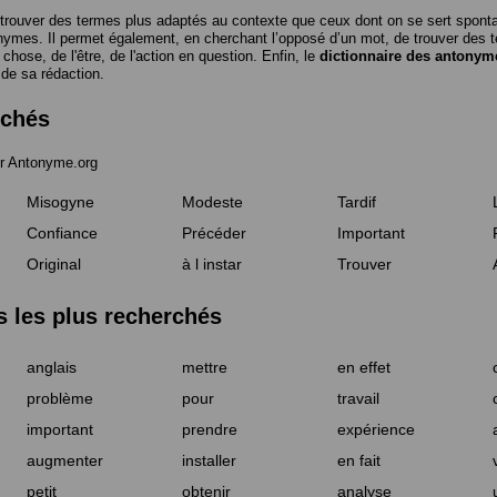
trouver des termes plus adaptés au contexte que ceux dont on se sert spon
nymes. Il permet également, en cherchant l’opposé d’un mot, de trouver des te
a chose, de l'être, de l'action en question. Enfin, le
dictionnaire des antonym
 de sa rédaction.
rchés
r Antonyme.org
Misogyne
Modeste
Tardif
Confiance
Précéder
Important
Original
à l instar
Trouver
les plus recherchés
anglais
mettre
en effet
problème
pour
travail
important
prendre
expérience
augmenter
installer
en fait
petit
obtenir
analyse