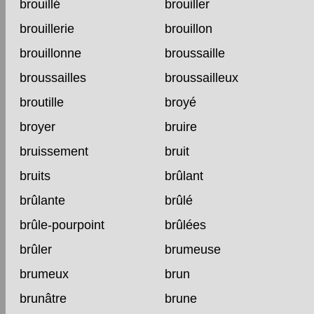
brouillé
brouiller
brouillerie
brouillon
brouillonne
broussaille
broussailles
broussailleux
broutille
broyé
broyer
bruire
bruissement
bruit
bruits
brûlant
brûlante
brûlé
brûle-pourpoint
brûlées
brûler
brumeuse
brumeux
brun
brunâtre
brune