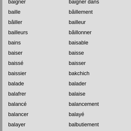
baigner
baigner dans
baille
bâillement
bâiller
bailleur
bailleurs
bâillonner
bains
baisable
baiser
baisse
baissé
baisser
baissier
bakchich
balade
balader
balafrer
balaise
balancé
balancement
balancer
balayé
balayer
balbutiement