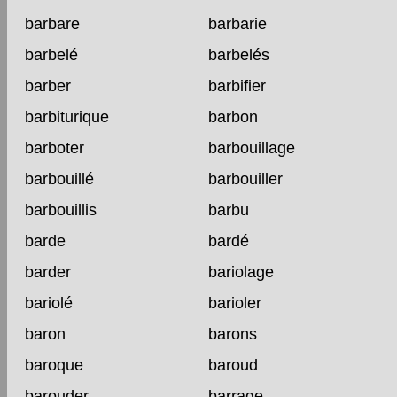
barbare
barbarie
barbelé
barbelés
barber
barbifier
barbiturique
barbon
barboter
barbouillage
barbouillé
barbouiller
barbouillis
barbu
barde
bardé
barder
bariolage
bariolé
barioler
baron
barons
baroque
baroud
barouder
barrage