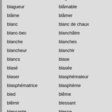
blagueur
blâmable
blâme
blâmer
blanc
blanc de chaux
blanc-bec
blanchâtre
blanche
blanches
blancheur
blanchir
blancs
blase
blasé
blasée
blaser
blasphémateur
blasphématrice
blasphème
bled
blême
blêmir
blessant
blessante
blesse