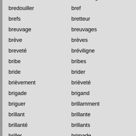
bredouiller
bref
brefs
bretteur
breuvage
breuvages
brève
brèves
breveté
bréviligne
bribe
bribes
bride
brider
brièvement
brièveté
brigade
brigand
briguer
brillamment
brillant
brillante
brillanté
brillants
briller
brimade