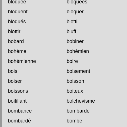
bloquée
bloquées
bloquent
bloquer
bloqués
blotti
blottir
bluff
bobard
bobiner
bohème
bohémien
bohémienne
boire
bois
boisement
boiser
boisson
boissons
boiteux
boitillant
bolchevisme
bombance
bombarde
bombardé
bombe