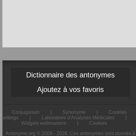
Dictionnaire des antonymes
Ajoutez à vos favoris
Conjugaison
|
Synonyme
|
Cookies
settings
|
Laboratoire d'Analyses Médicales
|
Widgets webmasters
|
Cookies
Antonyme.org © 2009 - 2026. Ces antonymes sont donnés à