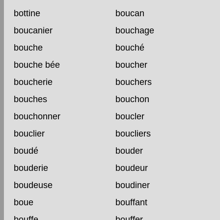
bottine
boucan
boucanier
bouchage
bouche
bouché
bouche bée
boucher
boucherie
bouchers
bouches
bouchon
bouchonner
boucler
bouclier
boucliers
boudé
bouder
bouderie
boudeur
boudeuse
boudiner
boue
bouffant
bouffe
bouffer