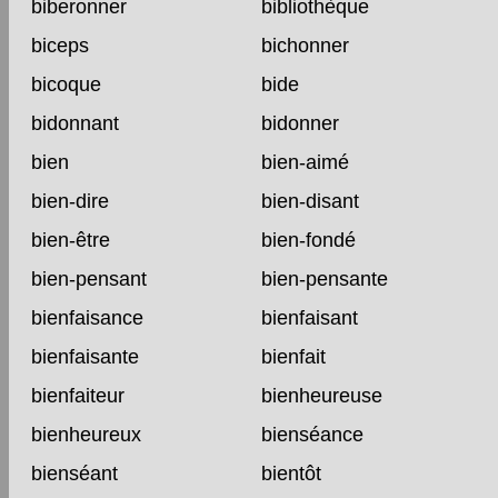
biberonner
bibliothèque
biceps
bichonner
bicoque
bide
bidonnant
bidonner
bien
bien-aimé
bien-dire
bien-disant
bien-être
bien-fondé
bien-pensant
bien-pensante
bienfaisance
bienfaisant
bienfaisante
bienfait
bienfaiteur
bienheureuse
bienheureux
bienséance
bienséant
bientôt