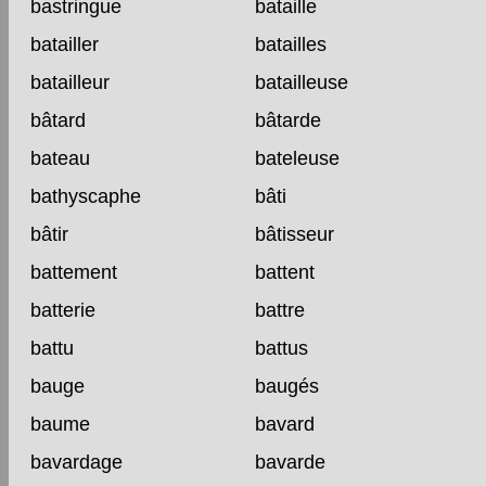
bastringue
bataille
batailler
batailles
batailleur
batailleuse
bâtard
bâtarde
bateau
bateleuse
bathyscaphe
bâti
bâtir
bâtisseur
battement
battent
batterie
battre
battu
battus
bauge
baugés
baume
bavard
bavardage
bavarde