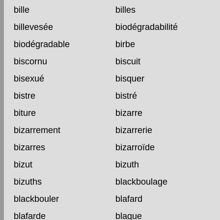
bille
billes
billevesée
biodégradabilité
biodégradable
birbe
biscornu
biscuit
bisexué
bisquer
bistre
bistré
biture
bizarre
bizarrement
bizarrerie
bizarres
bizarroïde
bizut
bizuth
bizuths
blackboulage
blackbouler
blafard
blafarde
blague