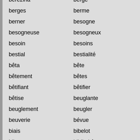
berges
berme
berner
besogne
besogneuse
besogneux
besoin
besoins
bestial
bestialité
bêta
bête
bêtement
bêtes
bêtifiant
bêtifier
bêtise
beuglante
beuglement
beugler
beuverie
bévue
biais
bibelot