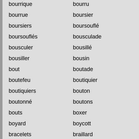
bourrique
bourru
bourrue
boursier
boursiers
boursouflé
boursouflés
bousculade
bousculer
bousillé
bousiller
bousin
bout
boutade
boutefeu
boutiquier
boutiquiers
bouton
boutonné
boutons
bouts
boxer
boyard
boycott
bracelets
braillard