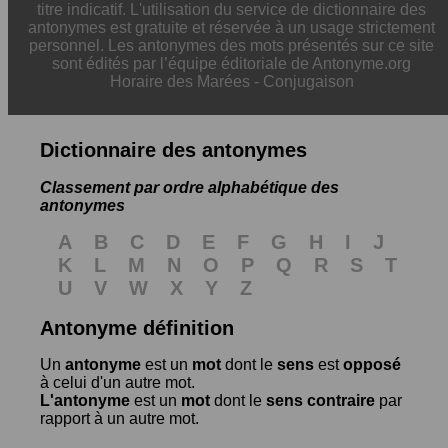
titre indicatif. L'utilisation du service de dictionnaire des
antonymes est gratuite et réservée à un usage strictement
personnel. Les antonymes des mots présentés sur ce site
sont édités par l’équipe éditoriale de Antonyme.org
Horaire des Marées
-
Conjugaison
Dictionnaire des antonymes
Classement par ordre alphabétique des
antonymes
A
B
C
D
E
F
G
H
I
J
K
L
M
N
O
P
Q
R
S
T
U
V
W
X
Y
Z
Antonyme définition
Un
antonyme
est un
mot
dont le
sens
est
opposé
à celui d'un autre mot.
L'antonyme
est un
mot
dont le
sens contraire
par
rapport à un autre mot.