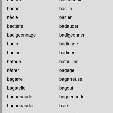
bâcher
bacille
bâclé
bâcler
bactérie
badauder
badigeonnage
badigeonner
badin
badinage
badine
badiner
bafoué
bafouiller
bâfrer
bagage
bagarre
bagarreuse
bagatelle
bagout
baguenaude
baguenauder
baguenaudes
baie