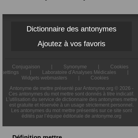
Dictionnaire des antonymes
Ajoutez à vos favoris
Conjugaison
|
Synonyme
|
Cookies
settings
|
Laboratoire d'Analyses Médicales
|
Widgets webmasters
|
Cookies
Antonyme de mettre présenté par Antonyme.org © 2026 -
Ces antonymes du mot mettre sont donnés à titre indicatif.
L'utilisation du service de dictionnaire des antonymes mettre
est gratuite et réservée à un usage strictement personnel.
Les antonymes du mot mettre présentés sur ce site sont
édités par l’équipe éditoriale de antonyme.org
Définition mettre