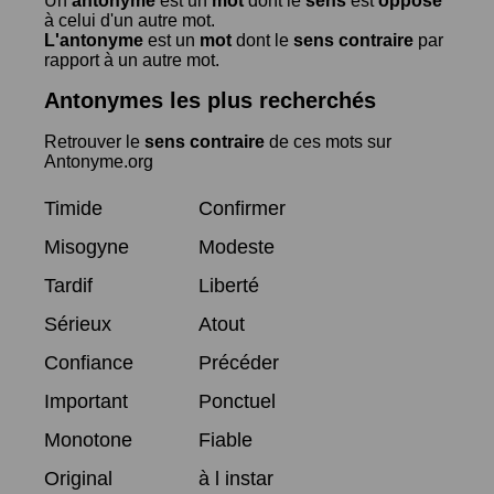
Un
antonyme
est un
mot
dont le
sens
est
opposé
à celui d'un autre mot.
L'antonyme
est un
mot
dont le
sens contraire
par
rapport à un autre mot.
Antonymes les plus recherchés
Retrouver le
sens contraire
de ces mots sur
Antonyme.org
Timide
Confirmer
Misogyne
Modeste
Tardif
Liberté
Sérieux
Atout
Confiance
Précéder
Important
Ponctuel
Monotone
Fiable
Original
à l instar