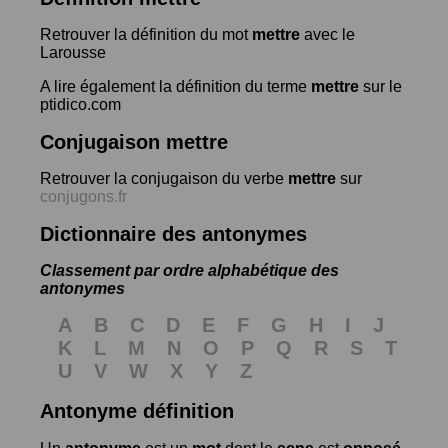
Retrouver la définition du mot
mettre
avec le
Larousse
A lire également la définition du terme
mettre
sur le
ptidico.com
Conjugaison mettre
Retrouver la conjugaison du verbe
mettre
sur
conjugons.fr
Dictionnaire des antonymes
Classement par ordre alphabétique des
antonymes
A
B
C
D
E
F
G
H
I
J
K
L
M
N
O
P
Q
R
S
T
U
V
W
X
Y
Z
Antonyme définition