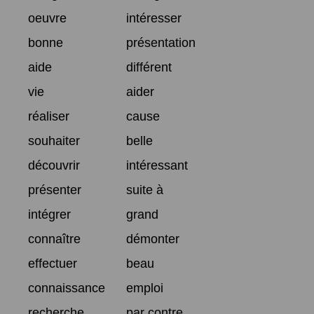
oeuvre
intéresser
bonne
présentation
aide
différent
vie
aider
réaliser
cause
souhaiter
belle
découvrir
intéressant
présenter
suite à
intégrer
grand
connaître
démonter
effectuer
beau
connaissance
emploi
recherche
par contre