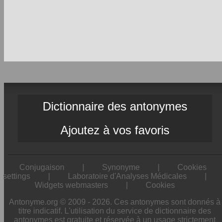
Dictionnaire des antonymes
Ajoutez à vos favoris
Conjugaison
|
Synonyme
|
Cookies
settings
|
Laboratoire d'Analyses Médicales
|
Widgets webmasters
|
Cookies
Antonyme.org © 2009 - 2026. Ces antonymes sont donnés à
titre indicatif. L'utilisation du service de dictionnaire des
antonymes est gratuite et réservée à un usage strictement