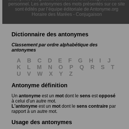
personnel. Les antonymes des mots présentés sur ce site
sont édités par l’équipe éditoriale de Antonyme.org
Horaire des Marées
-
Conjugaison
Dictionnaire des antonymes
Classement par ordre alphabétique des
antonymes
A
B
C
D
E
F
G
H
I
J
K
L
M
N
O
P
Q
R
S
T
U
V
W
X
Y
Z
Antonyme définition
Un
antonyme
est un
mot
dont le
sens
est
opposé
à celui d'un autre mot.
L'antonyme
est un
mot
dont le
sens contraire
par
rapport à un autre mot.
Usage des antonymes