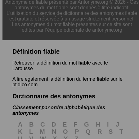
Antonyme de fiable présenté par Antonyme.org © 2026 - Ces
antonymes du mot fiable sont donnés à titre indicatif.
L'utilisation du service de dictionnaire des antonymes fiable
est gratuite et réservée à un usage strictement personnel.
Les antonymes du mot fiable présentés sur ce site sont
édités par l’équipe éditoriale de antonyme.org
Définition fiable
Retrouver la définition du mot
fiable
avec le
Larousse
A lire également la définition du terme
fiable
sur le
ptidico.com
Dictionnaire des antonymes
Classement par ordre alphabétique des
antonymes
A
B
C
D
E
F
G
H
I
J
K
L
M
N
O
P
Q
R
S
T
U
V
W
X
Y
Z