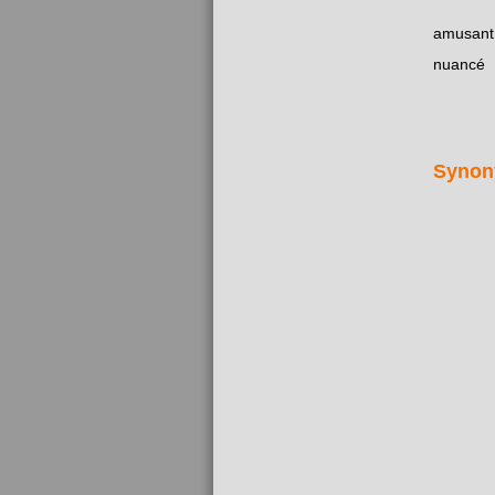
amusant
nuancé
Synon