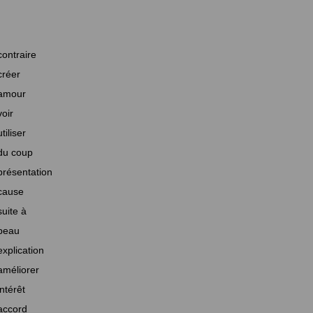
contraire
créer
amour
voir
utiliser
du coup
présentation
cause
suite à
beau
explication
améliorer
intérêt
accord