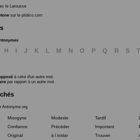
ec le Larousse
tone
sur le ptidico.com
es
antonymes
H
I
J
K
L
M
N
O
P
Q
R
S
opposé
à celui d'un autre mot.
aire
par rapport à un autre mot.
rchés
r Antonyme.org
Misogyne
Modeste
Tardif
Confiance
Précéder
Important
Original
à l instar
Trouver