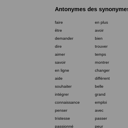
Antonymes des synonymes 
faire
en plus
être
avoir
demander
bien
dire
trouver
aimer
temps
savoir
montrer
en ligne
changer
aide
différent
souhaiter
belle
intégrer
grand
connaissance
emploi
penser
avec
tristesse
passer
passionné
peur