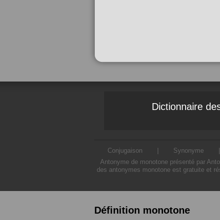
Dictionnaire d
Conjugaison
|
Synonyme
Antonyme de monotone présenté par Antony
des antonymes monotone est gratuite et ré
Définition monotone