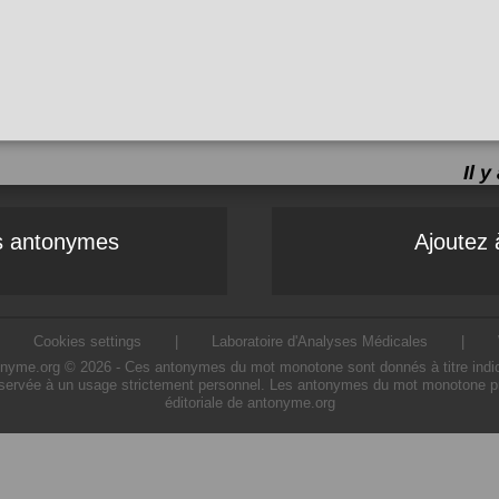
Il 
es antonymes
Ajoutez 
|
Cookies settings
|
Laboratoire d'Analyses Médicales
|
me.org © 2026 - Ces antonymes du mot monotone sont donnés à titre indicatif.
servée à un usage strictement personnel. Les antonymes du mot monotone prés
éditoriale de antonyme.org