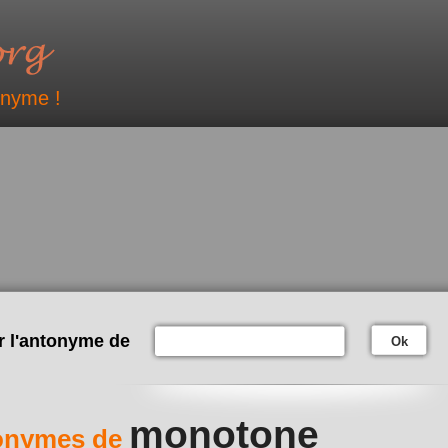
onyme !
r l'antonyme de
Ok
monotone
onymes de