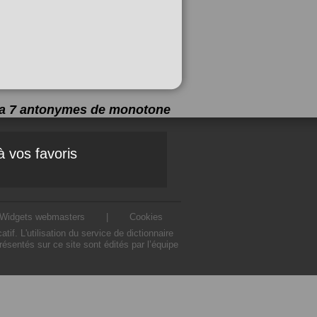
y a 7 antonymes de
monotone
à vos favoris
Widgets webmasters
|
Cookies
 L'utilisation du service de dictionnaire
entés sur ce site sont édités par l’équipe