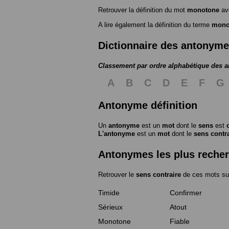
Retrouver la définition du mot
monotone
av
A lire également la définition du terme
mono
Dictionnaire des antonym
Classement par ordre alphabétique des 
A
B
C
D
E
F
G
Antonyme définition
Un
antonyme
est un
mot
dont le
sens
est
L'antonyme
est un
mot
dont le
sens contr
Antonymes les plus reche
Retrouver le
sens contraire
de ces mots su
Timide
Confirmer
Sérieux
Atout
Monotone
Fiable