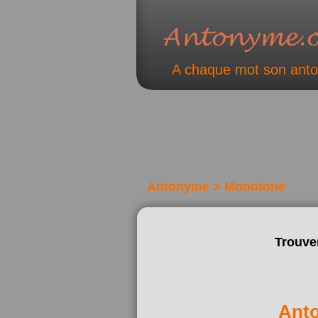
A chaque mot son ant
Antonyme > Monotone
Trouve
Ant