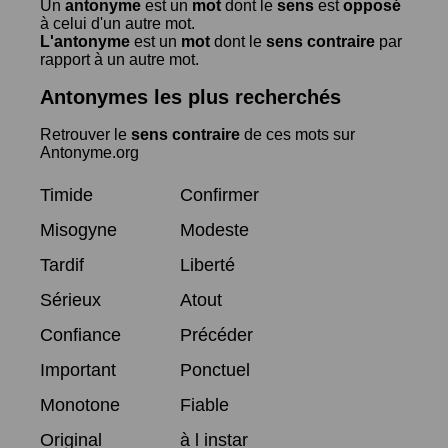
Un
antonyme
est un
mot
dont le
sens
est
opposé
à celui d'un autre mot.
L'antonyme
est un
mot
dont le
sens contraire
par
rapport à un autre mot.
Antonymes les plus recherchés
Retrouver le
sens contraire
de ces mots sur
Antonyme.org
Timide
Confirmer
Misogyne
Modeste
Tardif
Liberté
Sérieux
Atout
Confiance
Précéder
Important
Ponctuel
Monotone
Fiable
Original
à l instar