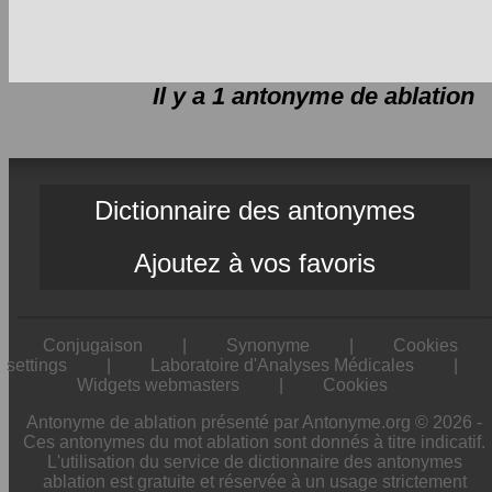
Il y a 1 antonyme de
ablation
Dictionnaire des antonymes
Ajoutez à vos favoris
Conjugaison
|
Synonyme
|
Cookies
settings
|
Laboratoire d'Analyses Médicales
|
Widgets webmasters
|
Cookies
Antonyme de ablation présenté par Antonyme.org © 2026 -
Ces antonymes du mot ablation sont donnés à titre indicatif.
L'utilisation du service de dictionnaire des antonymes
ablation est gratuite et réservée à un usage strictement