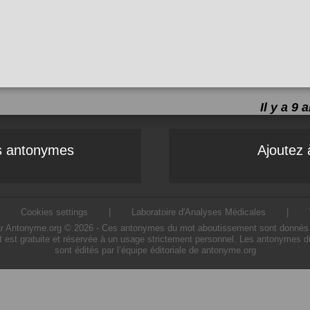
Il y a 9
es antonymes
Ajoutez 
|
Cookies settings
|
Laboratoire d'Analyses Médicales
|
Antonyme.org © 2026 - Ces antonymes du mot aboutissement sont donnés à titr
 est gratuite et réservée à un usage strictement personnel. Les antonymes d
sont édités par l’équipe éditoriale de antonyme.org