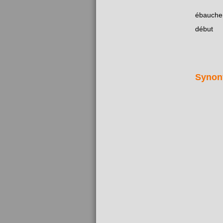
ébauche
début
Synon