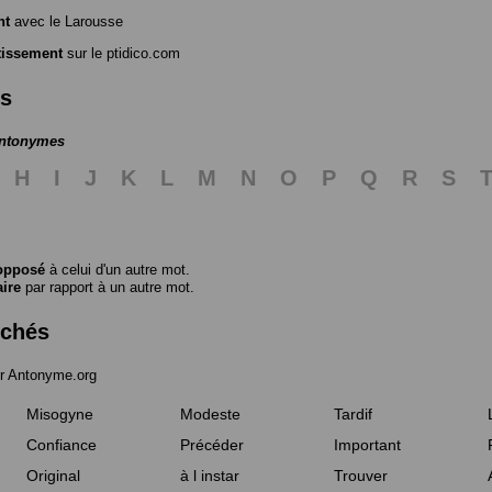
nt
avec le Larousse
tissement
sur le ptidico.com
es
antonymes
H
I
J
K
L
M
N
O
P
Q
R
S
opposé
à celui d'un autre mot.
aire
par rapport à un autre mot.
rchés
r Antonyme.org
Misogyne
Modeste
Tardif
Confiance
Précéder
Important
Original
à l instar
Trouver