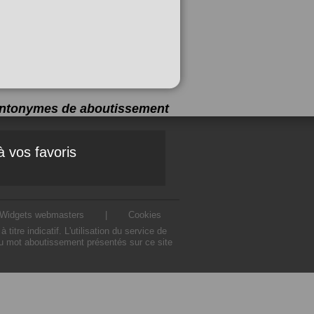
 antonymes de
aboutissement
à vos favoris
Widgets webmasters
|
Cookies
e indicatif. L'utilisation du service de
u mot aboutissement présentés sur ce site