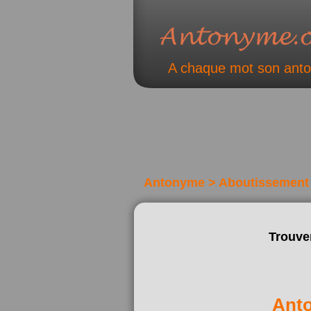
A chaque mot son ant
Antonyme > Aboutissement
Trouve
Ant