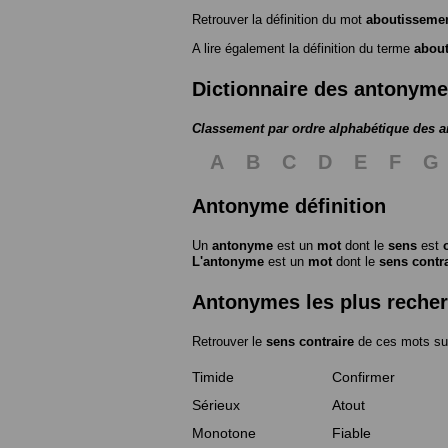
Retrouver la définition du mot
aboutisseme
A lire également la définition du terme
abou
Dictionnaire des antonym
Classement par ordre alphabétique des 
A
B
C
D
E
F
G
Antonyme définition
Un
antonyme
est un
mot
dont le
sens
est
L'antonyme
est un
mot
dont le
sens contr
Antonymes les plus reche
Retrouver le
sens contraire
de ces mots su
Timide
Confirmer
Sérieux
Atout
Monotone
Fiable