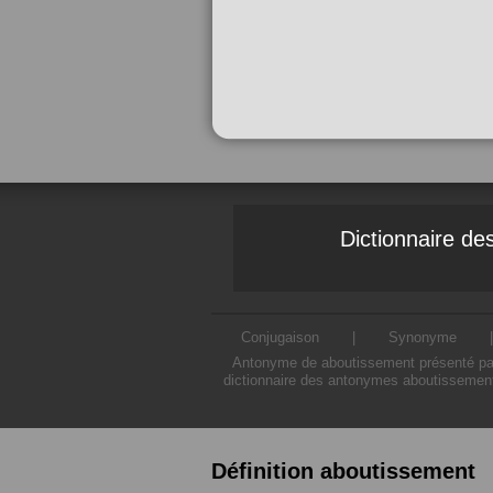
Dictionnaire d
Conjugaison
|
Synonyme
Antonyme de aboutissement présenté par 
dictionnaire des antonymes aboutissement
Définition aboutissement