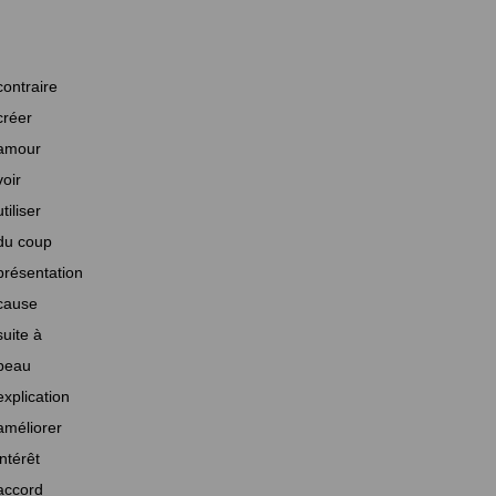
contraire
créer
amour
voir
utiliser
du coup
présentation
cause
suite à
beau
explication
améliorer
intérêt
accord