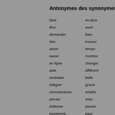
Antonymes des synonymes 
faire
en plus
être
avoir
demander
bien
dire
trouver
aimer
temps
savoir
montrer
en ligne
changer
aide
différent
souhaiter
belle
intégrer
grand
connaissance
emploi
penser
avec
tristesse
passer
passionné
peur