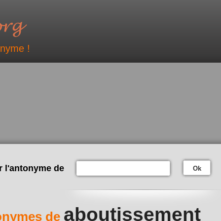
onyme !
r l'antonyme de
Ok
aboutissement
onymes de