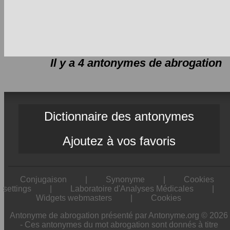
Il y a 4 antonymes de
abrogation
Dictionnaire des antonymes
Ajoutez à vos favoris
Conjugaison
|
Synonyme
|
Cookies
settings
|
Laboratoire d'Analyses Médicales
|
Widgets webmasters
|
Cookies
Antonyme de abrogation présenté par Antonyme.org © 2026
- Ces antonymes du mot abrogation sont donnés à titre