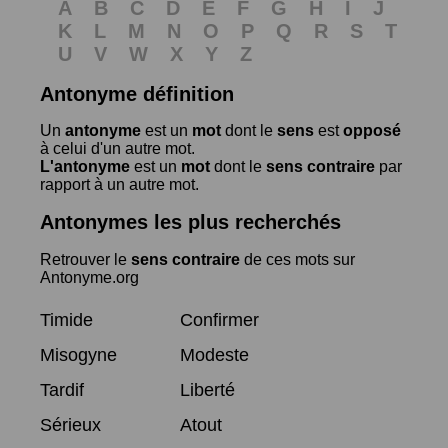
A
B
C
D
E
F
G
H
I
J
K
L
M
N
O
P
Q
R
S
T
U
V
W
X
Y
Z
Antonyme définition
Un
antonyme
est un
mot
dont le
sens
est
opposé
à celui d'un autre mot.
L'antonyme
est un
mot
dont le
sens contraire
par
rapport à un autre mot.
Antonymes les plus recherchés
Retrouver le
sens contraire
de ces mots sur
Antonyme.org
Timide
Confirmer
Misogyne
Modeste
Tardif
Liberté
Sérieux
Atout