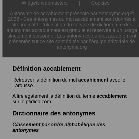
Widgets webmasters
|
Cookies
Antonyme de accablement présenté par Antonyme.org ©
2026 - Ces antonymes du mot accablement sont donnés à
titre indicatif. L'utilisation du service de dictionnaire des
antonymes accablement est gratuite et réservée à un usage
strictement personnel. Les antonymes du mot accablement
présentés sur ce site sont édités par l’équipe éditoriale de
antonyme.org
Définition accablement
Retrouver la définition du mot
accablement
avec le
Larousse
A lire également la définition du terme
accablement
sur le ptidico.com
Dictionnaire des antonymes
Classement par ordre alphabétique des
antonymes