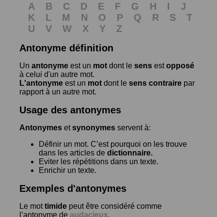
A
B
C
D
E
F
G
H
I
J
K
L
M
N
O
P
Q
R
S
T
U
V
W
X
Y
Z
Antonyme définition
Un
antonyme
est un
mot
dont le
sens
est
opposé
à celui d'un autre mot.
L'antonyme
est un
mot
dont le
sens contraire
par
rapport à un autre mot.
Usage des antonymes
Antonymes
et
synonymes
servent à:
Définir un mot. C’est pourquoi on les trouve
dans les articles de
dictionnaire.
Eviter les répétitions dans un texte.
Enrichir un texte.
Exemples d'antonymes
Le mot
timide
peut être considéré comme
l’antonyme de
audacieux
.