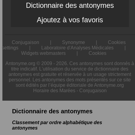
Dictionnaire des antonymes
Ajoutez à vos favoris
Conjugaison
|
Synonyme
|
Cookies
settings
|
Laboratoire d'Analyses Médicales
|
Widgets webmasters
|
Cookies
Antonyme.org © 2009 - 2026. Ces antonymes sont donnés à
titre indicatif. L'utilisation du service de dictionnaire des
antonymes est gratuite et réservée à un usage strictement
personnel. Les antonymes des mots présentés sur ce site
sont édités par l’équipe éditoriale de Antonyme.org
Horaire des Marées
-
Conjugaison
Dictionnaire des antonymes
Classement par ordre alphabétique des
antonymes