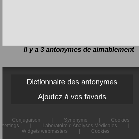
Il y a 3 antonymes de
aimablement
Dictionnaire des antonymes
Ajoutez à vos favoris
Conjugaison
|
Synonyme
|
Cookies
settings
|
Laboratoire d'Analyses Médicales
|
Widgets webmasters
|
Cookies