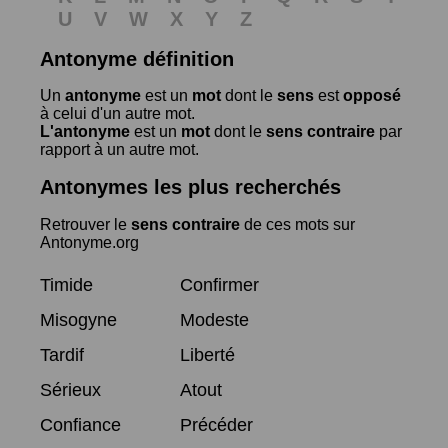
U
V
W
X
Y
Z
Antonyme définition
Un
antonyme
est un
mot
dont le
sens
est
opposé
à celui d'un autre mot.
L'antonyme
est un
mot
dont le
sens contraire
par
rapport à un autre mot.
Antonymes les plus recherchés
Retrouver le
sens contraire
de ces mots sur
Antonyme.org
Timide
Confirmer
Misogyne
Modeste
Tardif
Liberté
Sérieux
Atout
Confiance
Précéder