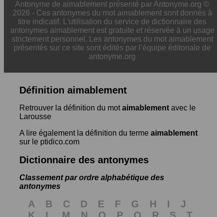
Antonyme de aimablement présenté par Antonyme.org ©
2026 - Ces antonymes du mot aimablement sont donnés à
titre indicatif. L'utilisation du service de dictionnaire des
antonymes aimablement est gratuite et réservée à un usage
strictement personnel. Les antonymes du mot aimablement
présentés sur ce site sont édités par l’équipe éditoriale de
antonyme.org
Définition aimablement
Retrouver la définition du mot
aimablement
avec le
Larousse
A lire également la définition du terme
aimablement
sur le ptidico.com
Dictionnaire des antonymes
Classement par ordre alphabétique des
antonymes
A
B
C
D
E
F
G
H
I
J
K
L
M
N
O
P
Q
R
S
T