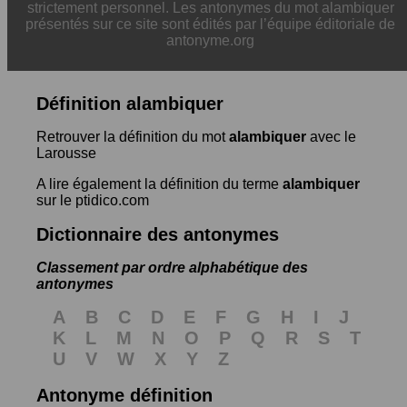
strictement personnel. Les antonymes du mot alambiquer
présentés sur ce site sont édités par l’équipe éditoriale de
antonyme.org
Définition alambiquer
Retrouver la définition du mot
alambiquer
avec le
Larousse
A lire également la définition du terme
alambiquer
sur le ptidico.com
Dictionnaire des antonymes
Classement par ordre alphabétique des
antonymes
A
B
C
D
E
F
G
H
I
J
K
L
M
N
O
P
Q
R
S
T
U
V
W
X
Y
Z
Antonyme définition