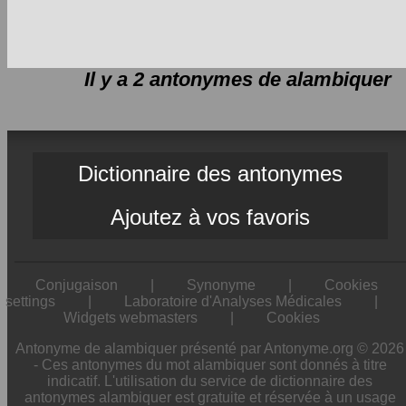
Il y a 2 antonymes de
alambiquer
Dictionnaire des antonymes
Ajoutez à vos favoris
Conjugaison
|
Synonyme
|
Cookies
settings
|
Laboratoire d'Analyses Médicales
|
Widgets webmasters
|
Cookies
Antonyme de alambiquer présenté par Antonyme.org © 2026
- Ces antonymes du mot alambiquer sont donnés à titre
indicatif. L'utilisation du service de dictionnaire des
antonymes alambiquer est gratuite et réservée à un usage