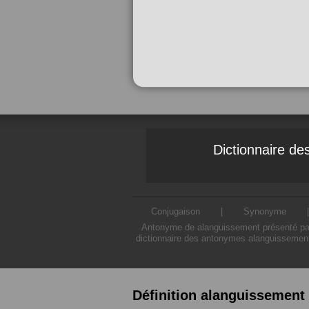
Dictionnaire d
Conjugaison
|
Synonyme
Antonyme de alanguissement présenté par 
dictionnaire des antonymes alanguissement
Définition alanguissement