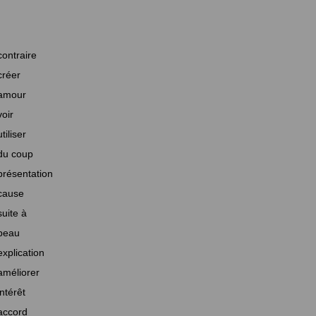
contraire
créer
amour
voir
utiliser
du coup
présentation
cause
suite à
beau
explication
améliorer
intérêt
accord