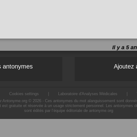
Il y a 5 
es antonymes
Ajoutez 
|
Cookies settings
|
Laboratoire d'Analyses Médicales
|
Antonyme.org © 2026 - Ces antonymes du mot alanguissement sont donnés à tit
 est gratuite et réservée à un usage strictement personnel. Les antonymes d
sont édités par l’équipe éditoriale de antonyme.org