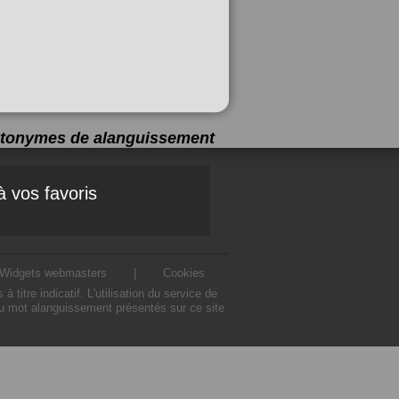
antonymes de
alanguissement
à vos favoris
Widgets webmasters
|
Cookies
re indicatif. L'utilisation du service de
u mot alanguissement présentés sur ce site