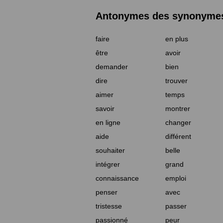
Antonymes des synonymes 
faire
en plus
être
avoir
demander
bien
dire
trouver
aimer
temps
savoir
montrer
en ligne
changer
aide
différent
souhaiter
belle
intégrer
grand
connaissance
emploi
penser
avec
tristesse
passer
passionné
peur