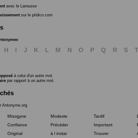
ent
avec le Larousse
guissement
sur le ptidico.com
es
antonymes
H
I
J
K
L
M
N
O
P
Q
R
S
opposé
à celui d'un autre mot.
aire
par rapport à un autre mot.
rchés
r Antonyme.org
Misogyne
Modeste
Tardif
Confiance
Précéder
Important
Original
à l instar
Trouver