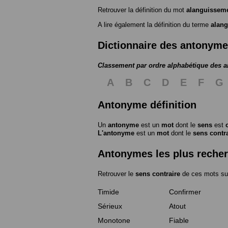
Retrouver la définition du mot
alanguissem
A lire également la définition du terme
alan
Dictionnaire des antonym
Classement par ordre alphabétique des 
A
B
C
D
E
F
G
Antonyme définition
Un
antonyme
est un
mot
dont le
sens
est
L'antonyme
est un
mot
dont le
sens contr
Antonymes les plus reche
Retrouver le
sens contraire
de ces mots su
Timide
Confirmer
Sérieux
Atout
Monotone
Fiable