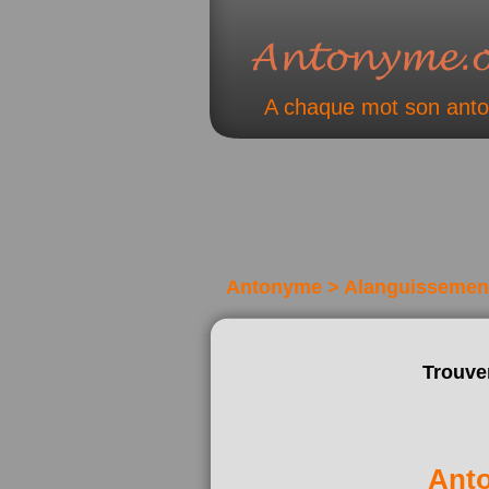
A chaque mot son ant
Antonyme > Alanguissemen
Trouve
Ant