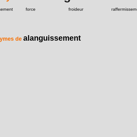
sement
force
froideur
raffermissem
alanguissement
ymes de