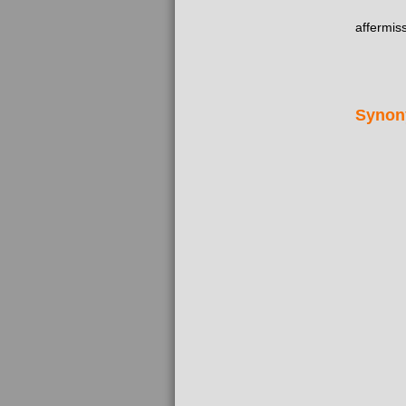
affermis
Synon