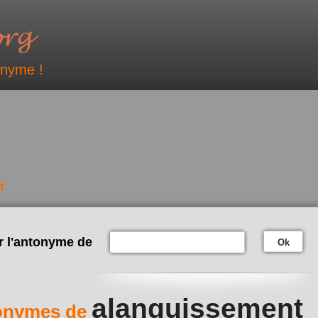
onyme !
t
r l'antonyme de
Ok
alanguissement
onymes de