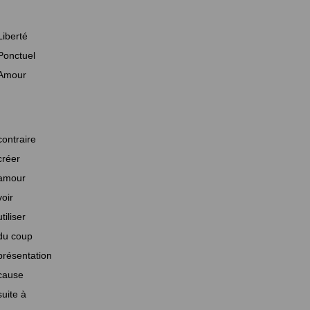
Liberté
Ponctuel
Amour
contraire
créer
amour
voir
utiliser
du coup
présentation
cause
suite à