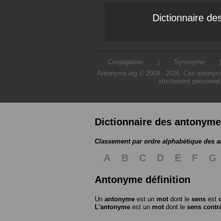
Dictionnaire d
Conjugaison
|
Synonyme
Antonyme.org © 2009 - 2026. Ces antonymes s
strictement personnel
Dictionnaire des antonym
Classement par ordre alphabétique des 
A
B
C
D
E
F
G
Antonyme définition
Un
antonyme
est un
mot
dont le
sens
est
L'antonyme
est un
mot
dont le
sens contr