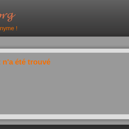
onyme !
 n'a été trouvé