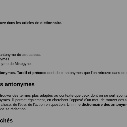
ouve dans les articles de
dictionnaire.
l’antonyme de
audacieux
.
nymes.
tonyme de
Misogyne
.
ntonymes.
Tardif
et
précoce
sont deux antonymes que l’on retrouve dans ce d
es antonymes
trouver des termes plus adaptés au contexte que ceux dont on se sert spon
nymes. Il permet également, en cherchant l’opposé d’un mot, de trouver des te
a chose, de l'être, de l'action en question. Enfin, le
dictionnaire des antonym
 de sa rédaction.
rchés