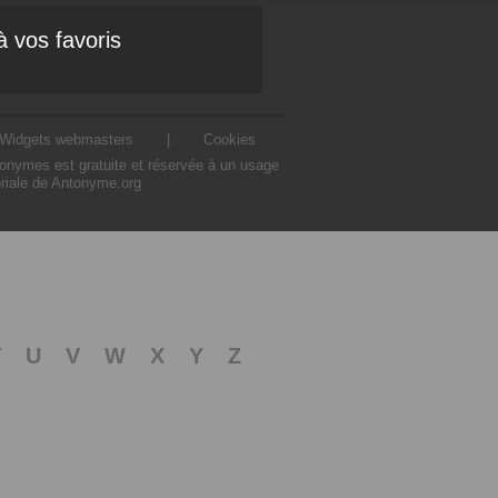
à vos favoris
Widgets webmasters
|
Cookies
ntonymes est gratuite et réservée à un usage
oriale de Antonyme.org
T
U
V
W
X
Y
Z