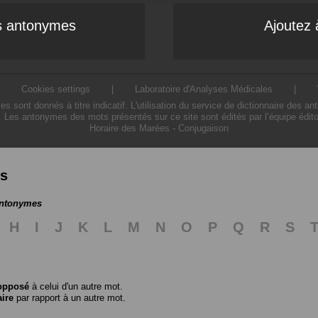
es antonymes
Ajoutez 
|
Cookies settings
|
Laboratoire d'Analyses Médicales
|
ont donnés à titre indicatif. L'utilisation du service de dictionnaire des a
. Les antonymes des mots présentés sur ce site sont édités par l’équipe édit
Horaire des Marées
-
Conjugaison
es
antonymes
H
I
J
K
L
M
N
O
P
Q
R
S
opposé
à celui d'un autre mot.
aire
par rapport à un autre mot.