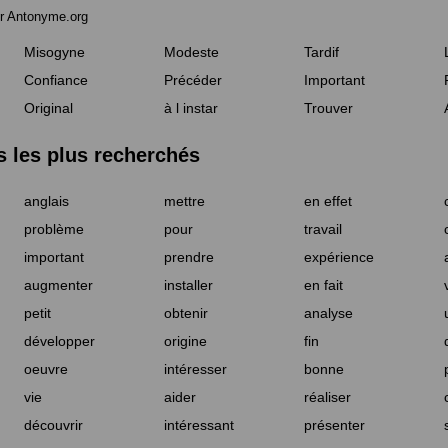
r Antonyme.org
Misogyne
Modeste
Tardif
Confiance
Précéder
Important
Original
à l instar
Trouver
les plus recherchés
anglais
mettre
en effet
problème
pour
travail
important
prendre
expérience
augmenter
installer
en fait
petit
obtenir
analyse
développer
origine
fin
oeuvre
intéresser
bonne
vie
aider
réaliser
découvrir
intéressant
présenter