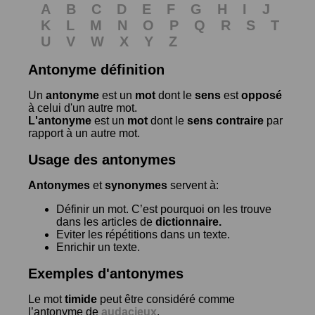
A
B
C
D
E
F
G
H
I
J
K
L
M
N
O
P
Q
R
S
T
U
V
W
X
Y
Z
Antonyme définition
Un
antonyme
est un
mot
dont le
sens
est
opposé
à celui d'un autre mot.
L'antonyme
est un
mot
dont le
sens contraire
par
rapport à un autre mot.
Usage des antonymes
Antonymes
et
synonymes
servent à:
Définir un mot. C’est pourquoi on les trouve
dans les articles de
dictionnaire.
Eviter les répétitions dans un texte.
Enrichir un texte.
Exemples d'antonymes
Le mot
timide
peut être considéré comme
l’antonyme de
audacieux
.