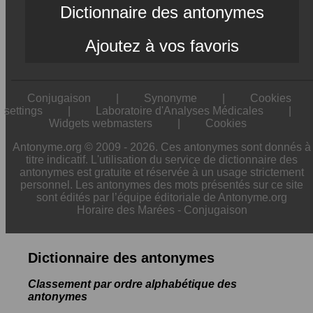
Dictionnaire des antonymes
Ajoutez à vos favoris
Conjugaison
|
Synonyme
|
Cookies
settings
|
Laboratoire d'Analyses Médicales
|
Widgets webmasters
|
Cookies
Antonyme.org © 2009 - 2026. Ces antonymes sont donnés à
titre indicatif. L'utilisation du service de dictionnaire des
antonymes est gratuite et réservée à un usage strictement
personnel. Les antonymes des mots présentés sur ce site
sont édités par l’équipe éditoriale de Antonyme.org
Horaire des Marées
-
Conjugaison
Dictionnaire des antonymes
Classement par ordre alphabétique des
antonymes