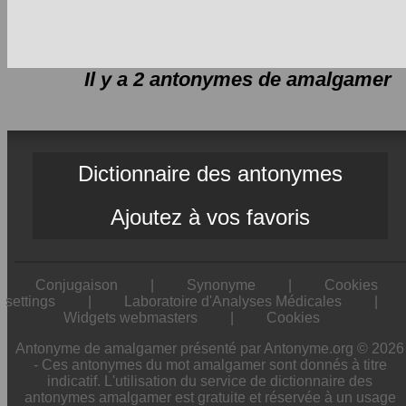
Il y a 2 antonymes de
amalgamer
Dictionnaire des antonymes
Ajoutez à vos favoris
Conjugaison
|
Synonyme
|
Cookies
settings
|
Laboratoire d'Analyses Médicales
|
Widgets webmasters
|
Cookies
Antonyme de amalgamer présenté par Antonyme.org © 2026
- Ces antonymes du mot amalgamer sont donnés à titre
indicatif. L'utilisation du service de dictionnaire des
antonymes amalgamer est gratuite et réservée à un usage