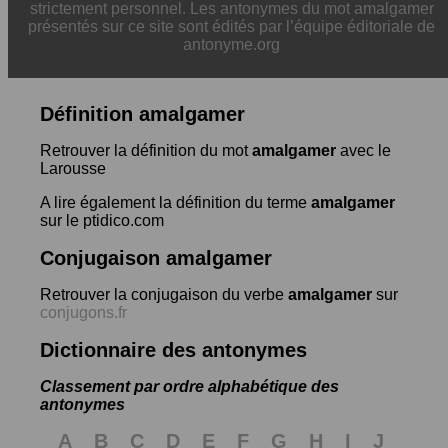
strictement personnel. Les antonymes du mot amalgamer
présentés sur ce site sont édités par l’équipe éditoriale de
antonyme.org
Définition amalgamer
Retrouver la définition du mot
amalgamer
avec le
Larousse
A lire également la définition du terme
amalgamer
sur le ptidico.com
Conjugaison amalgamer
Retrouver la conjugaison du verbe
amalgamer
sur
conjugons.fr
Dictionnaire des antonymes
Classement par ordre alphabétique des
antonymes
A
B
C
D
E
F
G
H
I
J