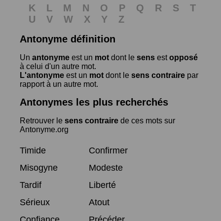
K
L
M
N
O
P
Q
R
S
T
U
V
W
X
Y
Z
Antonyme définition
Un
antonyme
est un
mot
dont le
sens
est
opposé
à celui d'un autre mot.
L'antonyme
est un
mot
dont le
sens contraire
par
rapport à un autre mot.
Antonymes les plus recherchés
Retrouver le
sens contraire
de ces mots sur
Antonyme.org
Timide
Confirmer
Misogyne
Modeste
Tardif
Liberté
Sérieux
Atout
Confiance
Précéder