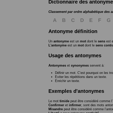
Dictionnaire des antonym
Classement par ordre alphabétique des 
A
B
C
D
E
F
G
Antonyme définition
Un
antonyme
est un
mot
dont le
sens
est
L'antonyme
est un
mot
dont le
sens contr
Usage des antonymes
Antonymes
et
synonymes
servent à:
Définir un mot. C’est pourquoi on les tr
Eviter les répétitions dans un texte.
Enrichir un texte.
Exemples d'antonymes
Le mot
timide
peut être considéré comme 
Confirmer
et
infirmer
, sont des mots anto
Misandre
peut être considéré comme l’an