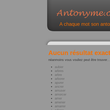
A chaque mot son ant
Aucun résultat exact
néanmoins vous vouliez peut être trouver...
aubier
arbres
arbre
arborer
apurer
ancrer
amuser
amorcer
amer
amener
amarrer