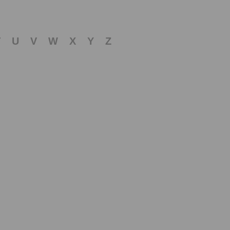
T
U
V
W
X
Y
Z