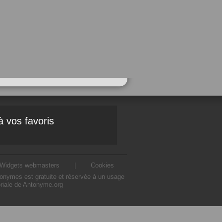
à vos favoris
Widgets webmasters
|
Cookies
ntonymes est gratuite et réservée à un usage
oriale de Antonyme.org