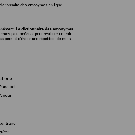
ictionnaire des antonymes en ligne.
tanément. Le
dictionnaire des antonymes
rmes plus adéquat pour restituer un trait
es
permet d’éviter une répétition de mots
Liberté
Ponctuel
Amour
contraire
créer