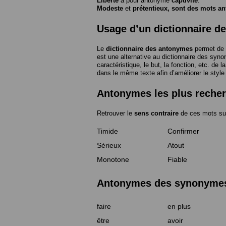
Liberté
a pour antonyme
captivité
.
Modeste
et
prétentieux
, sont des mots a
Usage d’un dictionnaire d
Le
dictionnaire des antonymes
permet de 
est une alternative au dictionnaire des syno
caractéristique, le but, la fonction, etc. de l
dans le même texte afin d’améliorer le style
Antonymes les plus reche
Retrouver le
sens contraire
de ces mots su
Timide
Confirmer
Sérieux
Atout
Monotone
Fiable
Antonymes des synonymes 
faire
en plus
être
avoir