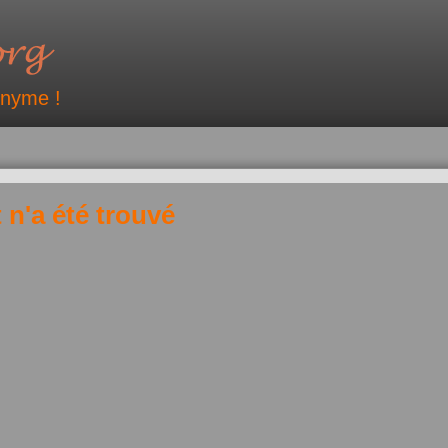
onyme !
 n'a été trouvé