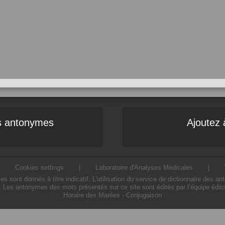
es antonymes
Ajoutez 
|
Cookies settings
|
Laboratoire d'Analyses Médicales
|
ont donnés à titre indicatif. L'utilisation du service de dictionnaire des a
. Les antonymes des mots présentés sur ce site sont édités par l’équipe édit
Horaire des Marées
-
Conjugaison