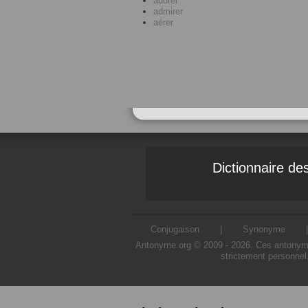
adorer
admirer
aérer
Dictionnaire d
Conjugaison
|
Synonyme
Antonyme.org © 2009 - 2026. Ces antonymes s
strictement personnel