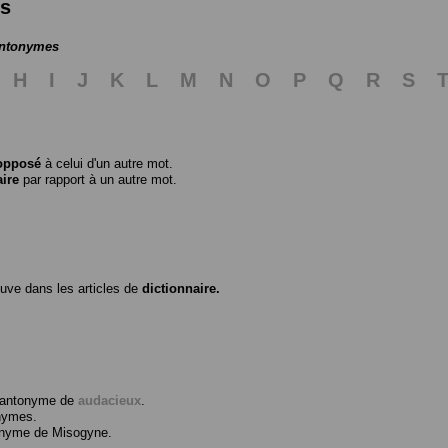
es
antonymes
H
I
J
K
L
M
N
O
P
Q
R
S
opposé
à celui d'un autre mot.
aire
par rapport à un autre mot.
ouve dans les articles de
dictionnaire.
l’antonyme de
audacieux
.
nymes.
tonyme de
Misogyne
.