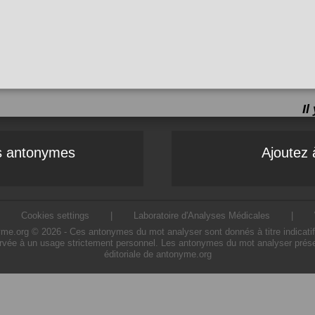
Il
es antonymes
Ajoutez 
|
Cookies settings
|
Laboratoire d'Analyses Médicales
|
.org © 2026 - Ces antonymes du mot analyser sont donnés à titre indicatif. L
rvée à un usage strictement personnel. Les antonymes du mot analyser présen
éditoriale de antonyme.org