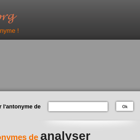
onyme !
r l'antonyme de
Ok
analyser
onymes de