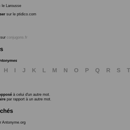
 le Larousse
ser
sur le ptidico.com
sur
conjugons.fr
es
antonymes
H
I
J
K
L
M
N
O
P
Q
R
S
opposé
à celui d'un autre mot.
aire
par rapport à un autre mot.
rchés
r Antonyme.org