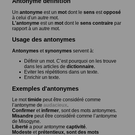
Antonyme définition
Un
antonyme
est un
mot
dont le
sens
est
opposé
à celui d'un autre mot.
L'antonyme
est un
mot
dont le
sens contraire
par
rapport à un autre mot.
Usage des antonymes
Antonymes
et
synonymes
servent à:
Définir un mot. C’est pourquoi on les trouve
dans les articles de
dictionnaire.
Eviter les répétitions dans un texte.
Enrichir un texte.
Exemples d'antonymes
Le mot
timide
peut être considéré comme
l’antonyme de
audacieux
.
Confirmer
et
infirmer
, sont des mots antonymes.
Misandre
peut être considéré comme l’antonyme
de
Misogyne
.
Liberté
a pour antonyme
captivité
.
Modeste
et
prétentieux
, sont des mots