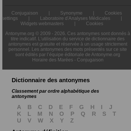
Conjugaison
|
Synonyme
|
Cookies
settings
|
Laboratoire d'Analyses Médicales
|
Widgets webmasters
|
Cookies
Antonyme.org © 2009 - 2026. Ces antonymes sont donnés à
titre indicatif. L'utilisation du service de dictionnaire des
antonymes est gratuite et réservée à un usage strictement
personnel. Les antonymes des mots présentés sur ce site
sont édités par l’équipe éditoriale de Antonyme.org
Horaire des Marées
-
Conjugaison
Dictionnaire des antonymes
Classement par ordre alphabétique des
antonymes
A
B
C
D
E
F
G
H
I
J
K
L
M
N
O
P
Q
R
S
T
U
V
W
X
Y
Z