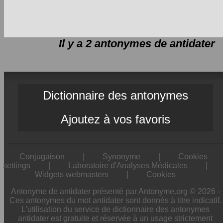
Il y a 2 antonymes de
antidater
Dictionnaire des antonymes
Ajoutez à vos favoris
Conjugaison
|
Synonyme
|
Cookies
settings
|
Laboratoire d'Analyses Médicales
|
Widgets webmasters
|
Cookies
Antonyme de antidater présenté par Antonyme.org © 2026 -
Ces antonymes du mot antidater sont donnés à titre indicatif.
L'utilisation du service de dictionnaire des antonymes
antidater est gratuite et réservée à un usage strictement