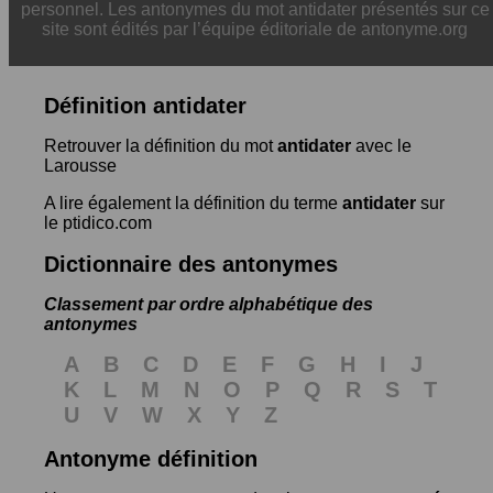
personnel. Les antonymes du mot antidater présentés sur ce
site sont édités par l’équipe éditoriale de antonyme.org
Définition antidater
Retrouver la définition du mot
antidater
avec le
Larousse
A lire également la définition du terme
antidater
sur
le ptidico.com
Dictionnaire des antonymes
Classement par ordre alphabétique des
antonymes
A
B
C
D
E
F
G
H
I
J
K
L
M
N
O
P
Q
R
S
T
U
V
W
X
Y
Z
Antonyme définition