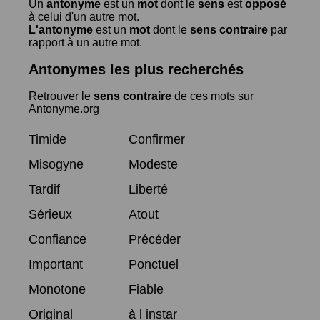
Un
antonyme
est un
mot
dont le
sens
est
opposé
à celui d'un autre mot.
L'antonyme
est un
mot
dont le
sens contraire
par
rapport à un autre mot.
Antonymes les plus recherchés
Retrouver le
sens contraire
de ces mots sur
Antonyme.org
Timide
Confirmer
Misogyne
Modeste
Tardif
Liberté
Sérieux
Atout
Confiance
Précéder
Important
Ponctuel
Monotone
Fiable
Original
à l instar