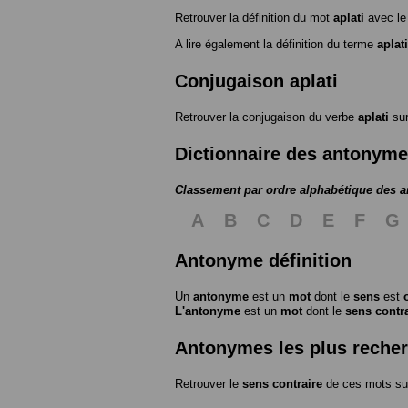
Retrouver la définition du mot
aplati
avec le
A lire également la définition du terme
aplati
Conjugaison aplati
Retrouver la conjugaison du verbe
aplati
su
Dictionnaire des antonym
Classement par ordre alphabétique des 
A
B
C
D
E
F
G
Antonyme définition
Un
antonyme
est un
mot
dont le
sens
est
L'antonyme
est un
mot
dont le
sens contr
Antonymes les plus reche
Retrouver le
sens contraire
de ces mots su