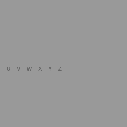
T
U
V
W
X
Y
Z