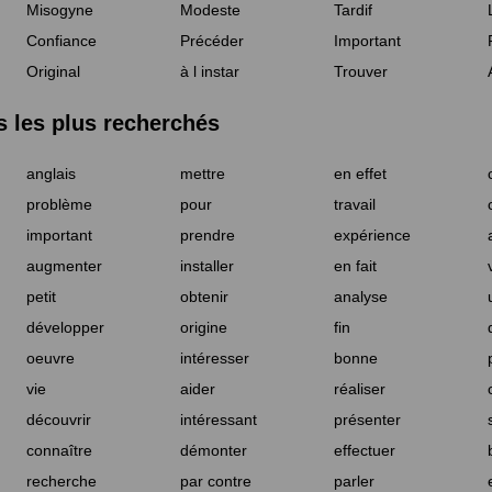
Misogyne
Modeste
Tardif
Confiance
Précéder
Important
Original
à l instar
Trouver
les plus recherchés
anglais
mettre
en effet
problème
pour
travail
important
prendre
expérience
augmenter
installer
en fait
petit
obtenir
analyse
développer
origine
fin
oeuvre
intéresser
bonne
vie
aider
réaliser
découvrir
intéressant
présenter
connaître
démonter
effectuer
recherche
par contre
parler