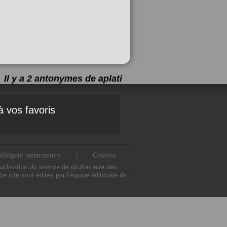
Il y a 2 antonymes de
aplati
à vos favoris
Widgets webmasters
|
Cookies
ilisation du service de dictionnaire des
 site sont édités par l’équipe éditoriale de