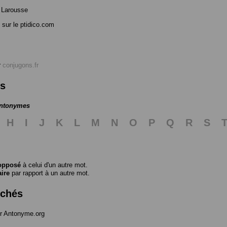
 Larousse
sur le ptidico.com
r
conjugons.fr
es
antonymes
H
I
J
K
L
M
N
O
P
Q
R
S
opposé
à celui d'un autre mot.
aire
par rapport à un autre mot.
rchés
r Antonyme.org