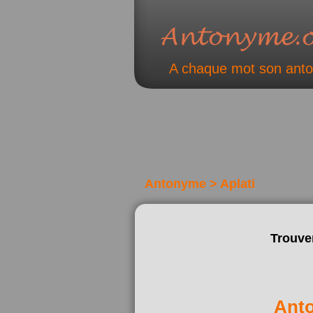
A chaque mot son ant
Antonyme > Aplati
Trouve
Ant