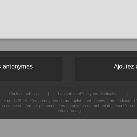
es antonymes
Ajoutez 
|
Cookies settings
|
Laboratoire d'Analyses Médicales
|
e.org © 2026 - Ces antonymes du mot aplati sont donnés à titre indicatif. L'ut
 un usage strictement personnel. Les antonymes du mot aplati présentés sur ce
antonyme.org