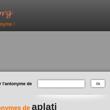
onyme !
r l'antonyme de
Ok
aplati
onymes de