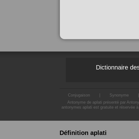
Dictionnaire d
Conjugaison
|
Synonyme
Antonyme de aplati présenté par Antonym
antonymes aplati est gratuite et réservée à
Définition aplati