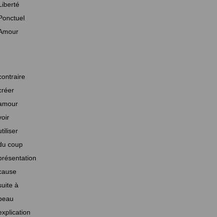
Liberté
Ponctuel
Amour
contraire
créer
amour
voir
utiliser
du coup
présentation
cause
suite à
beau
explication