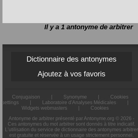
Il y a 1 antonyme de
arbitrer
Dictionnaire des antonymes
Ajoutez à vos favoris
Conjugaison
|
Synonyme
|
Cookies
settings
|
Laboratoire d'Analyses Médicales
|
Widgets webmasters
|
Cookies
Antonyme de arbitrer présenté par Antonyme.org © 2026 -
Ces antonymes du mot arbitrer sont donnés à titre indicatif.
L'utilisation du service de dictionnaire des antonymes arbitrer
est gratuite et réservée à un usage strictement personnel.