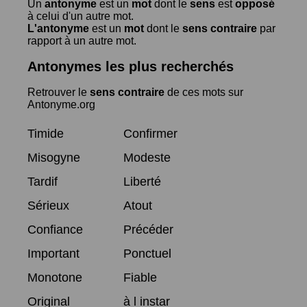
Un
antonyme
est un
mot
dont le
sens
est
opposé
à celui d'un autre mot.
L'antonyme
est un
mot
dont le
sens contraire
par
rapport à un autre mot.
Antonymes les plus recherchés
Retrouver le
sens contraire
de ces mots sur
Antonyme.org
Timide
Confirmer
Misogyne
Modeste
Tardif
Liberté
Sérieux
Atout
Confiance
Précéder
Important
Ponctuel
Monotone
Fiable
Original
à l instar