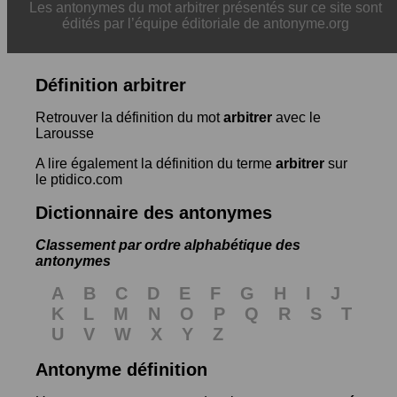
Les antonymes du mot arbitrer présentés sur ce site sont
édités par l’équipe éditoriale de antonyme.org
Définition arbitrer
Retrouver la définition du mot
arbitrer
avec le
Larousse
A lire également la définition du terme
arbitrer
sur
le ptidico.com
Dictionnaire des antonymes
Classement par ordre alphabétique des
antonymes
A
B
C
D
E
F
G
H
I
J
K
L
M
N
O
P
Q
R
S
T
U
V
W
X
Y
Z
Antonyme définition