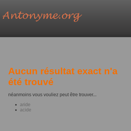
Aucun résultat exact n'a
été trouvé
néanmoins vous vouliez peut être trouver...
aride
acide