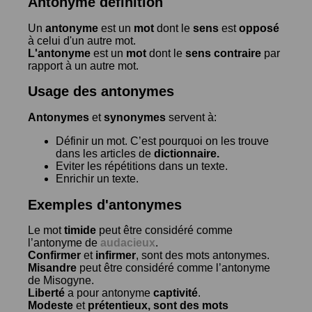
Antonyme définition
Un
antonyme
est un
mot
dont le
sens
est
opposé
à celui d'un autre mot.
L'antonyme
est un
mot
dont le
sens contraire
par
rapport à un autre mot.
Usage des antonymes
Antonymes
et
synonymes
servent à:
Définir un mot. C’est pourquoi on les trouve
dans les articles de
dictionnaire.
Eviter les répétitions dans un texte.
Enrichir un texte.
Exemples d'antonymes
Le mot
timide
peut être considéré comme
l’antonyme de
audacieux
.
Confirmer
et
infirmer
, sont des mots antonymes.
Misandre
peut être considéré comme l’antonyme
de
Misogyne
.
Liberté
a pour antonyme
captivité
.
Modeste
et
prétentieux
, sont des mots