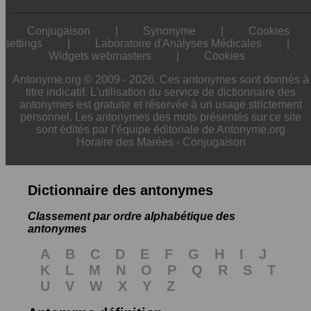
Conjugaison
|
Synonyme
|
Cookies
settings
|
Laboratoire d'Analyses Médicales
|
Widgets webmasters
|
Cookies
Antonyme.org © 2009 - 2026. Ces antonymes sont donnés à
titre indicatif. L'utilisation du service de dictionnaire des
antonymes est gratuite et réservée à un usage strictement
personnel. Les antonymes des mots présentés sur ce site
sont édités par l’équipe éditoriale de Antonyme.org
Horaire des Marées
-
Conjugaison
Dictionnaire des antonymes
Classement par ordre alphabétique des
antonymes
A
B
C
D
E
F
G
H
I
J
K
L
M
N
O
P
Q
R
S
T
U
V
W
X
Y
Z