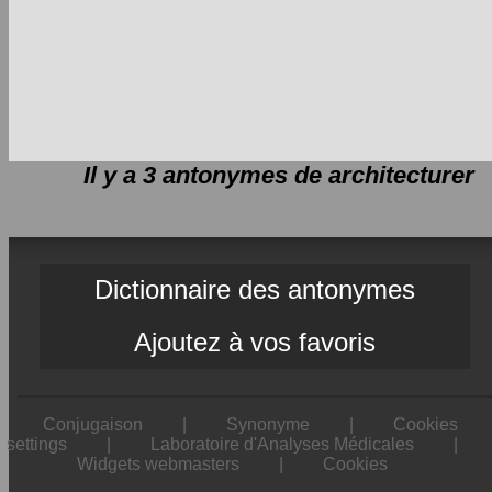
Il y a 3 antonymes de
architecturer
Dictionnaire des antonymes
Ajoutez à vos favoris
Conjugaison
|
Synonyme
|
Cookies
settings
|
Laboratoire d'Analyses Médicales
|
Widgets webmasters
|
Cookies