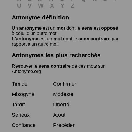
U
V
W
X
Y
Z
Antonyme définition
Un
antonyme
est un
mot
dont le
sens
est
opposé
à celui d'un autre mot.
L'antonyme
est un
mot
dont le
sens contraire
par
rapport à un autre mot.
Antonymes les plus recherchés
Retrouver le
sens contraire
de ces mots sur
Antonyme.org
Timide
Confirmer
Misogyne
Modeste
Tardif
Liberté
Sérieux
Atout
Confiance
Précéder