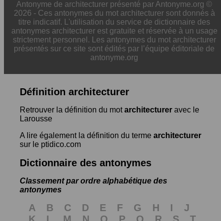
Antonyme de architecturer présenté par Antonyme.org ©
2026 - Ces antonymes du mot architecturer sont donnés à
titre indicatif. L'utilisation du service de dictionnaire des
antonymes architecturer est gratuite et réservée à un usage
strictement personnel. Les antonymes du mot architecturer
présentés sur ce site sont édités par l’équipe éditoriale de
antonyme.org
Définition architecturer
Retrouver la définition du mot
architecturer
avec le
Larousse
A lire également la définition du terme
architecturer
sur le ptidico.com
Dictionnaire des antonymes
Classement par ordre alphabétique des
antonymes
A
B
C
D
E
F
G
H
I
J
K
L
M
N
O
P
Q
R
S
T