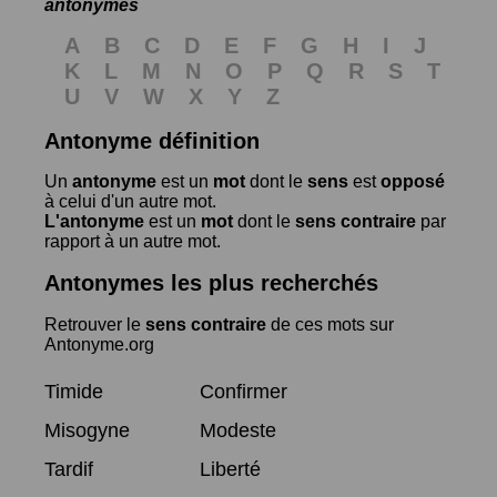
antonymes
A
B
C
D
E
F
G
H
I
J
K
L
M
N
O
P
Q
R
S
T
U
V
W
X
Y
Z
Antonyme définition
Un
antonyme
est un
mot
dont le
sens
est
opposé
à celui d'un autre mot.
L'antonyme
est un
mot
dont le
sens contraire
par
rapport à un autre mot.
Antonymes les plus recherchés
Retrouver le
sens contraire
de ces mots sur
Antonyme.org
Timide
Confirmer
Misogyne
Modeste
Tardif
Liberté