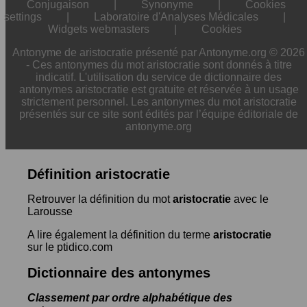
Conjugaison
|
Synonyme
|
Cookies
settings
|
Laboratoire d'Analyses Médicales
|
Widgets webmasters
|
Cookies
Antonyme de aristocratie présenté par Antonyme.org © 2026
- Ces antonymes du mot aristocratie sont donnés à titre
indicatif. L'utilisation du service de dictionnaire des
antonymes aristocratie est gratuite et réservée à un usage
strictement personnel. Les antonymes du mot aristocratie
présentés sur ce site sont édités par l’équipe éditoriale de
antonyme.org
Définition aristocratie
Retrouver la définition du mot
aristocratie
avec le
Larousse
A lire également la définition du terme
aristocratie
sur le ptidico.com
Dictionnaire des antonymes
Classement par ordre alphabétique des