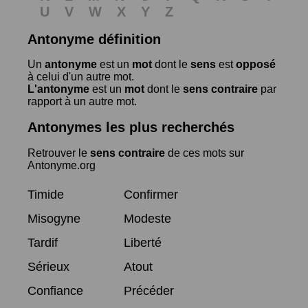
U
V
W
X
Y
Z
Antonyme définition
Un
antonyme
est un
mot
dont le
sens
est
opposé
à celui d'un autre mot.
L'antonyme
est un
mot
dont le
sens contraire
par
rapport à un autre mot.
Antonymes les plus recherchés
Retrouver le
sens contraire
de ces mots sur
Antonyme.org
Timide
Confirmer
Misogyne
Modeste
Tardif
Liberté
Sérieux
Atout
Confiance
Précéder