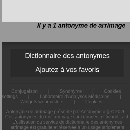
Il y a 1 antonyme de
arrimage
Dictionnaire des antonymes
Ajoutez à vos favoris
Conjugaison
|
Synonyme
|
Cookies
settings
|
Laboratoire d'Analyses Médicales
|
Widgets webmasters
|
Cookies
Antonyme de arrimage présenté par Antonyme.org © 2026 -
Ces antonymes du mot arrimage sont donnés à titre indicatif.
L'utilisation du service de dictionnaire des antonymes
arrimage est gratuite et réservée à un usage strictement