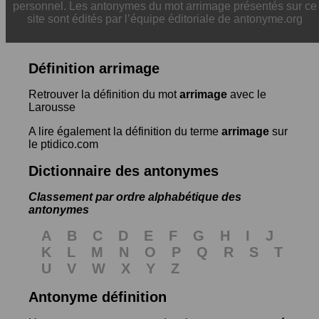
personnel. Les antonymes du mot arrimage présentés sur ce
site sont édités par l’équipe éditoriale de antonyme.org
Définition arrimage
Retrouver la définition du mot
arrimage
avec le
Larousse
A lire également la définition du terme
arrimage
sur
le ptidico.com
Dictionnaire des antonymes
Classement par ordre alphabétique des
antonymes
A
B
C
D
E
F
G
H
I
J
K
L
M
N
O
P
Q
R
S
T
U
V
W
X
Y
Z
Antonyme définition