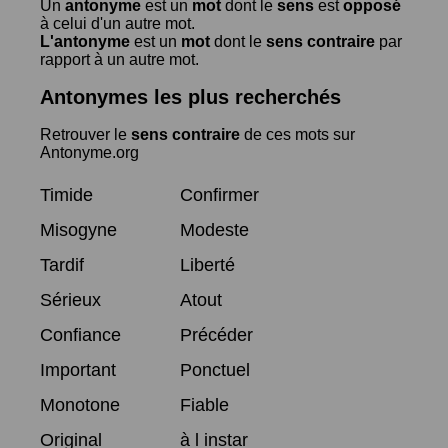
Un
antonyme
est un
mot
dont le
sens
est
opposé
à celui d'un autre mot.
L'antonyme
est un
mot
dont le
sens contraire
par
rapport à un autre mot.
Antonymes les plus recherchés
Retrouver le
sens contraire
de ces mots sur
Antonyme.org
Timide
Confirmer
Misogyne
Modeste
Tardif
Liberté
Sérieux
Atout
Confiance
Précéder
Important
Ponctuel
Monotone
Fiable
Original
à l instar