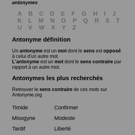
antonymes
A
B
C
D
E
F
G
H
I
J
K
L
M
N
O
P
Q
R
S
T
U
V
W
X
Y
Z
Antonyme définition
Un
antonyme
est un
mot
dont le
sens
est
opposé
à celui d'un autre mot.
L'antonyme
est un
mot
dont le
sens contraire
par
rapport à un autre mot.
Antonymes les plus recherchés
Retrouver le
sens contraire
de ces mots sur
Antonyme.org
Timide
Confirmer
Misogyne
Modeste
Tardif
Liberté