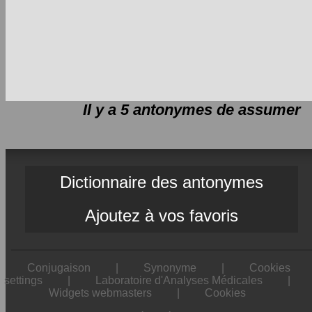
Il y a 5 antonymes de
assumer
Dictionnaire des antonymes
Ajoutez à vos favoris
Conjugaison
|
Synonyme
|
Cookies
settings
|
Laboratoire d'Analyses Médicales
|
Widgets webmasters
|
Cookies