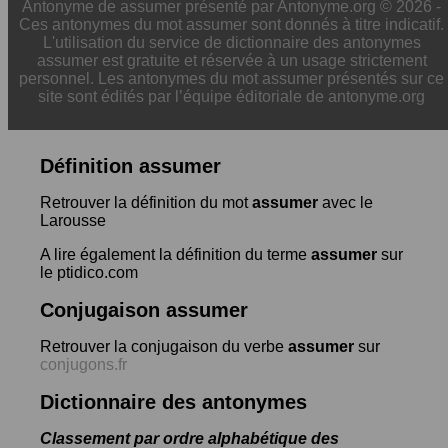
Antonyme de assumer présenté par Antonyme.org © 2026 -
Ces antonymes du mot assumer sont donnés à titre indicatif.
L'utilisation du service de dictionnaire des antonymes
assumer est gratuite et réservée à un usage strictement
personnel. Les antonymes du mot assumer présentés sur ce
site sont édités par l’équipe éditoriale de antonyme.org
Définition assumer
Retrouver la définition du mot
assumer
avec le
Larousse
A lire également la définition du terme
assumer
sur
le ptidico.com
Conjugaison assumer
Retrouver la conjugaison du verbe
assumer
sur
conjugons.fr
Dictionnaire des antonymes
Classement par ordre alphabétique des