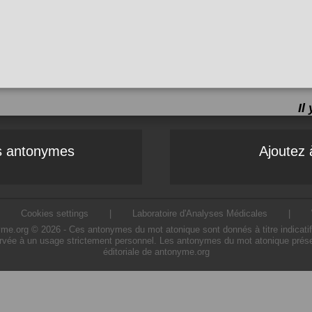
Il
es antonymes
Ajoutez 
|
Cookies settings
|
Laboratoire d'Analyses Médicales
|
.org © 2026 - Ces antonymes du mot atonique sont donnés à titre indicatif. L
rvée à un usage strictement personnel. Les antonymes du mot atonique présen
éditoriale de antonyme.org