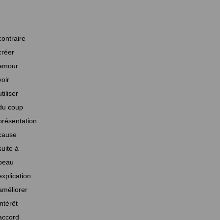
contraire
créer
amour
voir
utiliser
du coup
présentation
cause
suite à
beau
explication
améliorer
intérêt
accord