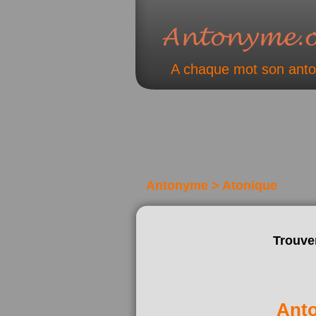
A chaque mot son ant
Antonyme > Atonique
Trouve
Ant