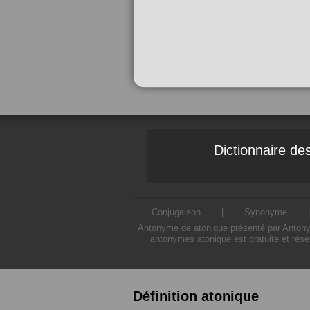
Dictionnaire d
Conjugaison
|
Synonyme
Antonyme de atonique présenté par Antonyme
antonymes atonique est gratuite et rése
Définition atonique