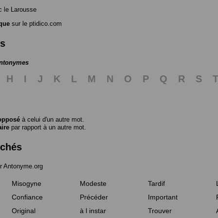
 le Larousse
que
sur le ptidico.com
es
antonymes
H
I
J
K
L
M
N
O
P
Q
R
S
opposé
à celui d'un autre mot.
aire
par rapport à un autre mot.
rchés
r Antonyme.org
Misogyne
Modeste
Tardif
Confiance
Précéder
Important
Original
à l instar
Trouver