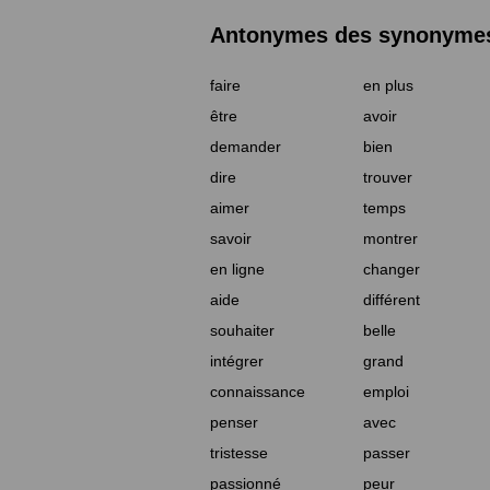
Antonymes des synonymes 
faire
en plus
être
avoir
demander
bien
dire
trouver
aimer
temps
savoir
montrer
en ligne
changer
aide
différent
souhaiter
belle
intégrer
grand
connaissance
emploi
penser
avec
tristesse
passer
passionné
peur