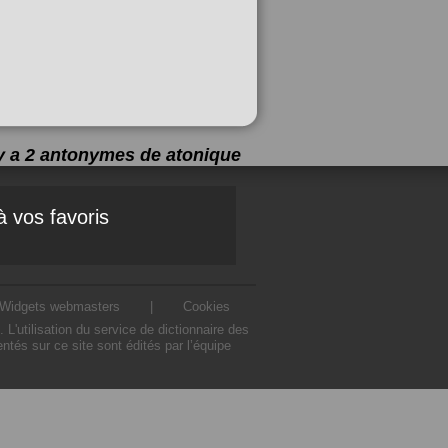
 y a 2 antonymes de
atonique
à vos favoris
Widgets webmasters
|
Cookies
'utilisation du service de dictionnaire des
tés sur ce site sont édités par l’équipe