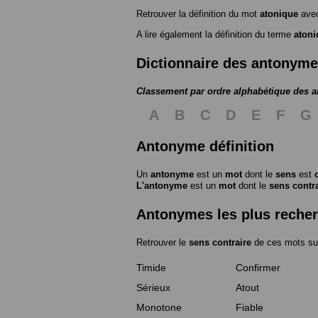
Retrouver la définition du mot
atonique
avec
A lire également la définition du terme
atoni
Dictionnaire des antonym
Classement par ordre alphabétique des 
A
B
C
D
E
F
G
Antonyme définition
Un
antonyme
est un
mot
dont le
sens
est
L'antonyme
est un
mot
dont le
sens contr
Antonymes les plus reche
Retrouver le
sens contraire
de ces mots su
Timide
Confirmer
Sérieux
Atout
Monotone
Fiable