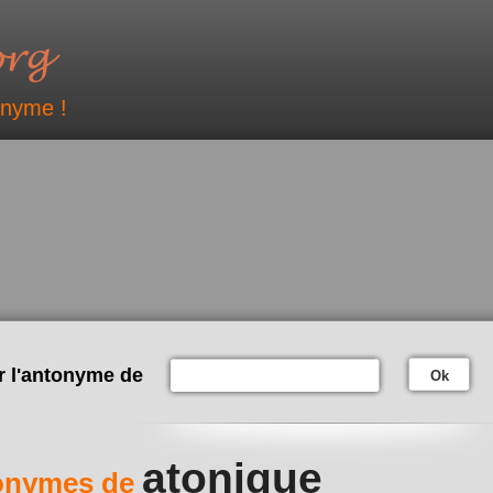
onyme !
r l'antonyme de
Ok
atonique
onymes de