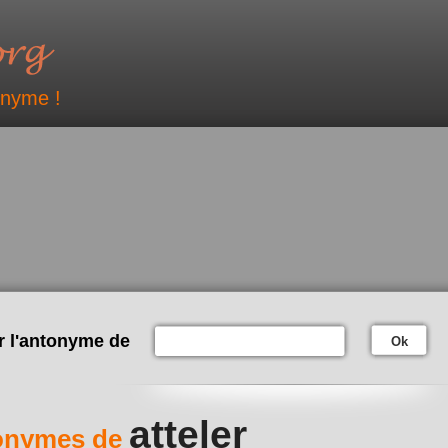
onyme !
r l'antonyme de
Ok
atteler
onymes de