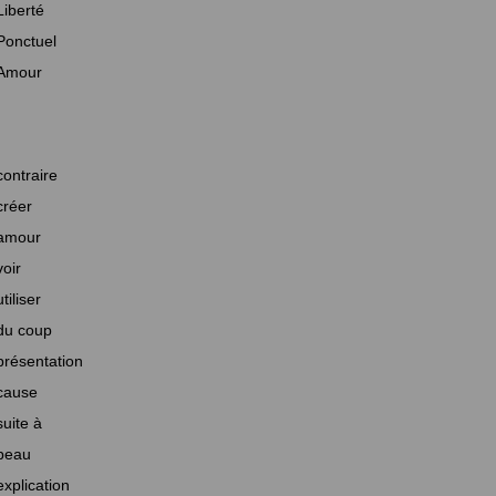
Liberté
Ponctuel
Amour
contraire
créer
amour
voir
utiliser
du coup
présentation
cause
suite à
beau
explication