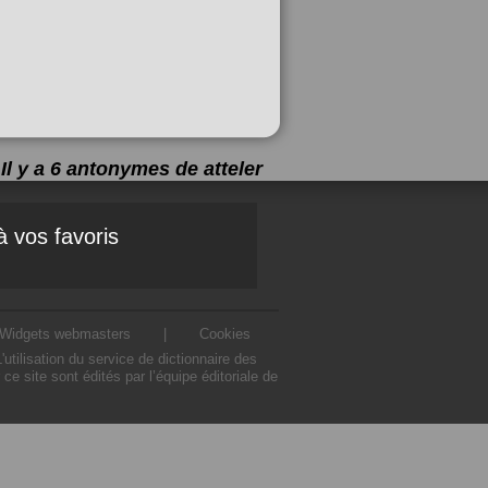
Il y a 6 antonymes de
atteler
à vos favoris
Widgets webmasters
|
Cookies
tilisation du service de dictionnaire des
e site sont édités par l’équipe éditoriale de