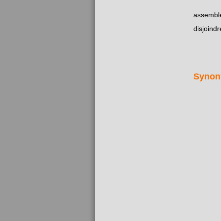
assembl
disjoindr
Synon