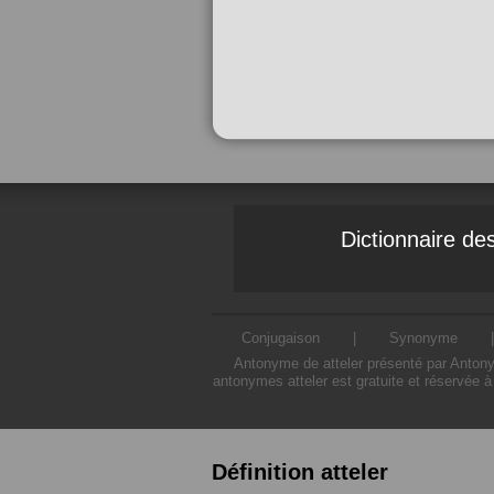
Dictionnaire d
Conjugaison
|
Synonyme
Antonyme de atteler présenté par Antonym
antonymes atteler est gratuite et réservée à
Définition atteler