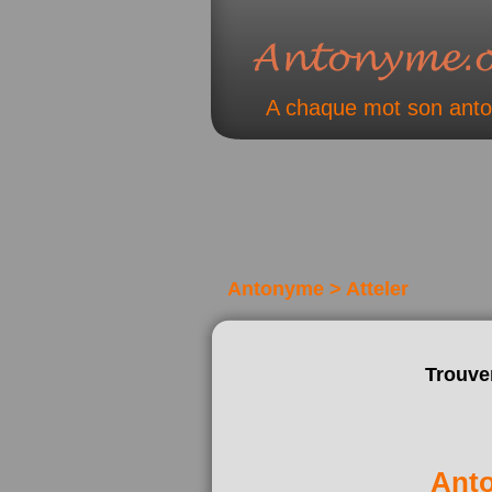
A chaque mot son ant
Antonyme > Atteler
Trouve
Ant