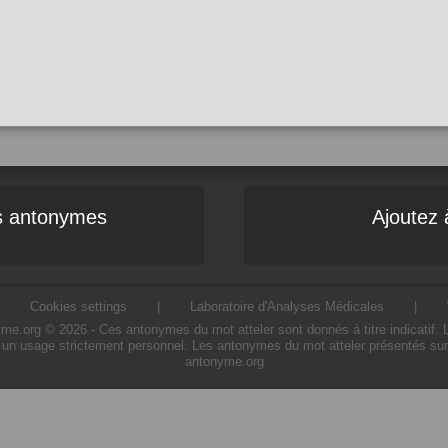
es antonymes
Ajoutez 
|
Cookies settings
|
Laboratoire d'Analyses Médicales
|
e.org © 2026 - Ces antonymes du mot atteler sont donnés à titre indicatif. L'u
 un usage strictement personnel. Les antonymes du mot atteler présentés sur c
antonyme.org