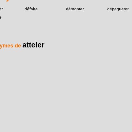
er
défaire
démonter
dépaqueter
e
atteler
ymes de