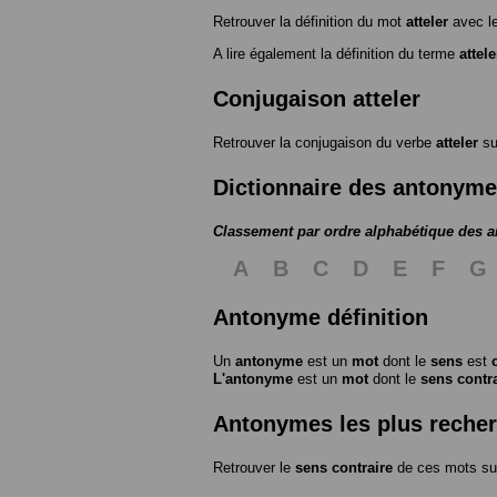
Retrouver la définition du mot
atteler
avec l
A lire également la définition du terme
attele
Conjugaison atteler
Retrouver la conjugaison du verbe
atteler
s
Dictionnaire des antonym
Classement par ordre alphabétique des 
A
B
C
D
E
F
G
Antonyme définition
Un
antonyme
est un
mot
dont le
sens
est
L'antonyme
est un
mot
dont le
sens contr
Antonymes les plus reche
Retrouver le
sens contraire
de ces mots su