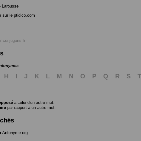
e Larousse
r
sur le ptidico.com
ur
conjugons.fr
es
antonymes
H
I
J
K
L
M
N
O
P
Q
R
S
opposé
à celui d'un autre mot.
aire
par rapport à un autre mot.
rchés
r Antonyme.org