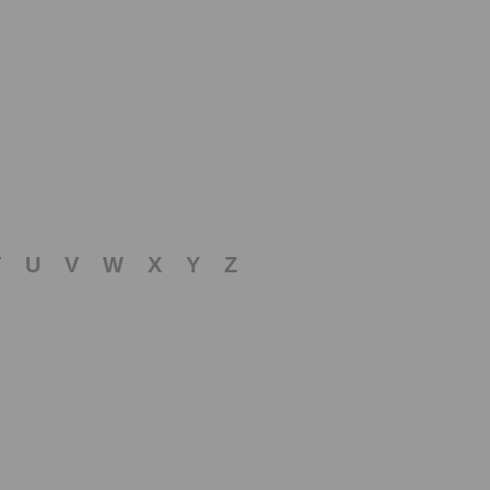
T
U
V
W
X
Y
Z