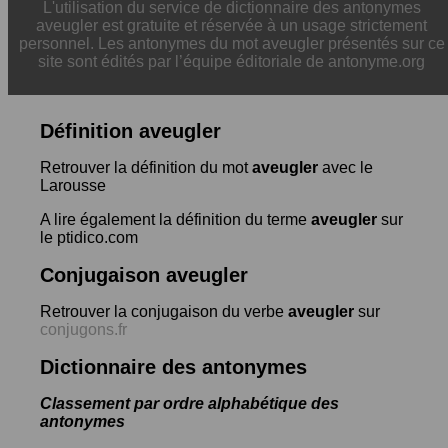
L'utilisation du service de dictionnaire des antonymes
aveugler est gratuite et réservée à un usage strictement
personnel. Les antonymes du mot aveugler présentés sur ce
site sont édités par l’équipe éditoriale de antonyme.org
Définition aveugler
Retrouver la définition du mot
aveugler
avec le
Larousse
A lire également la définition du terme
aveugler
sur
le ptidico.com
Conjugaison aveugler
Retrouver la conjugaison du verbe
aveugler
sur
conjugons.fr
Dictionnaire des antonymes
Classement par ordre alphabétique des
antonymes