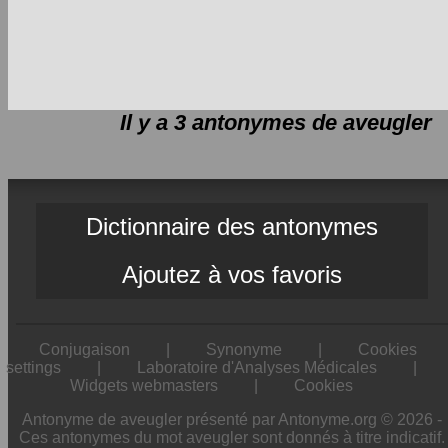
Il y a 3 antonymes de
aveugler
Dictionnaire des antonymes
Ajoutez à vos favoris
Conjugaison
|
Synonyme
|
Cookies
settings
|
Laboratoire d'Analyses Médicales
|
Widgets webmasters
|
Cookies
Antonyme de aveugler présenté par Antonyme.org © 2026 -
Ces antonymes du mot aveugler sont donnés à titre indicatif.