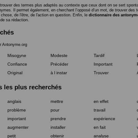
trouver des termes plus adaptés au contexte que ceux dont on se sert spon
nymes. Il permet également, en cherchant l’opposé d’un mot, de trouver des te
a chose, de l'être, de l'action en question. Enfin, le
dictionnaire des antonym
 de sa rédaction.
rchés
r Antonyme.org
Misogyne
Modeste
Tardif
Confiance
Précéder
Important
Original
à l instar
Trouver
les plus recherchés
anglais
mettre
en effet
problème
pour
travail
important
prendre
expérience
augmenter
installer
en fait
petit
obtenir
analyse