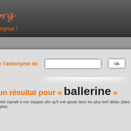
onyme !
r l'antonyme de
Ok
ballerine
n résultat pour «
»
été signalé à nos équipes afin qu'il soit ajouté dans les plus bref délais (dans
aphe)