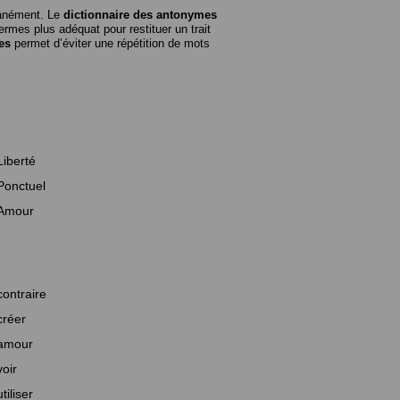
tanément. Le
dictionnaire des antonymes
rmes plus adéquat pour restituer un trait
es
permet d’éviter une répétition de mots
Liberté
Ponctuel
Amour
contraire
créer
amour
voir
utiliser