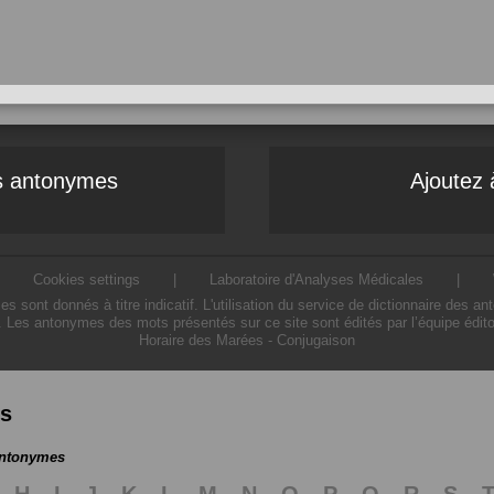
es antonymes
Ajoutez 
|
Cookies settings
|
Laboratoire d'Analyses Médicales
|
ont donnés à titre indicatif. L'utilisation du service de dictionnaire des a
. Les antonymes des mots présentés sur ce site sont édités par l’équipe édit
Horaire des Marées
-
Conjugaison
es
antonymes
H
I
J
K
L
M
N
O
P
Q
R
S