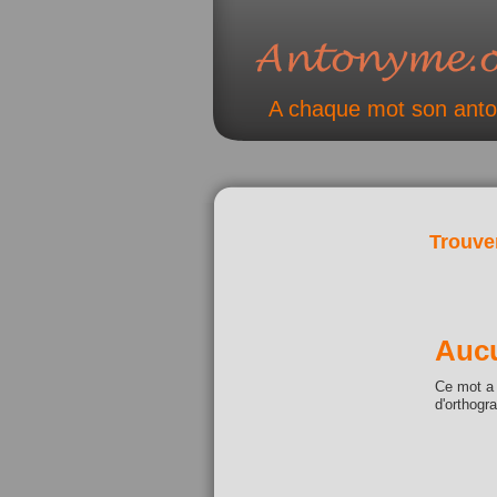
A chaque mot son ant
Trouve
Aucu
Ce mot a 
d'orthogr