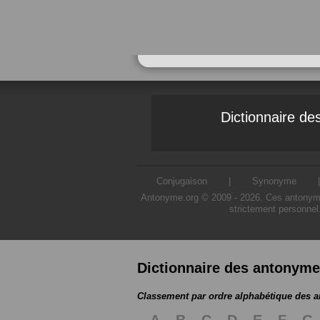
Dictionnaire d
Conjugaison
|
Synonyme
Antonyme.org © 2009 - 2026. Ces antonymes s
strictement personnel
Dictionnaire des antonym
Classement par ordre alphabétique des 
A
B
C
D
E
F
G