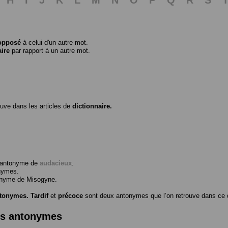
opposé
à celui d'un autre mot.
aire
par rapport à un autre mot.
ouve dans les articles de
dictionnaire.
l’antonyme de
audacieux
.
nymes.
tonyme de
Misogyne
.
ntonymes.
Tardif
et
précoce
sont deux antonymes que l’on retrouve dans ce d
es antonymes