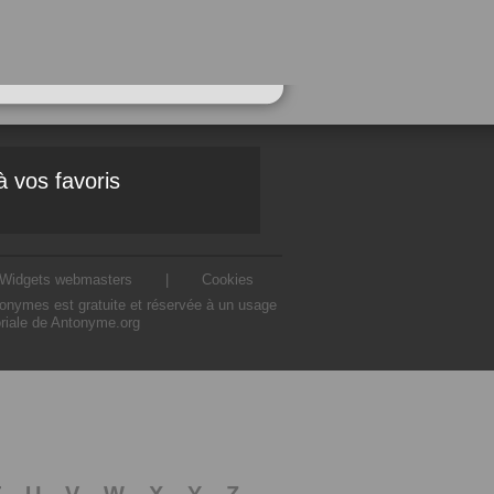
à vos favoris
Widgets webmasters
|
Cookies
ntonymes est gratuite et réservée à un usage
oriale de Antonyme.org
T
U
V
W
X
Y
Z