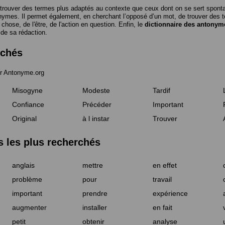
trouver des termes plus adaptés au contexte que ceux dont on se sert spon
nymes. Il permet également, en cherchant l’opposé d’un mot, de trouver des te
a chose, de l'être, de l'action en question. Enfin, le
dictionnaire des antonym
 de sa rédaction.
rchés
r Antonyme.org
Misogyne
Modeste
Tardif
Confiance
Précéder
Important
Original
à l instar
Trouver
les plus recherchés
anglais
mettre
en effet
problème
pour
travail
important
prendre
expérience
augmenter
installer
en fait
petit
obtenir
analyse