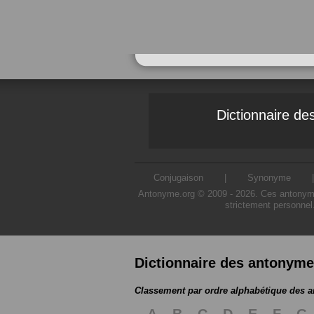
Dictionnaire d
Conjugaison
|
Synonyme
Antonyme.org © 2009 - 2026. Ces antonymes s
strictement personnel
Dictionnaire des antonym
Classement par ordre alphabétique des 
A
B
C
D
E
F
G