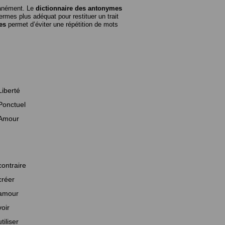
tanément. Le
dictionnaire des antonymes
rmes plus adéquat pour restituer un trait
es
permet d’éviter une répétition de mots
Liberté
Ponctuel
Amour
contraire
créer
amour
voir
utiliser