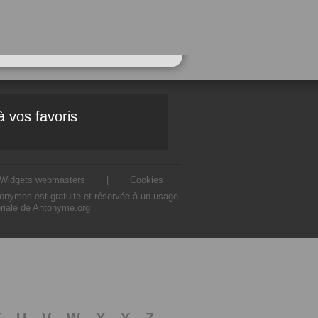
à vos favoris
Widgets webmasters
|
Cookies
ntonymes est gratuite et réservée à un usage
oriale de Antonyme.org
T
U
V
W
X
Y
Z