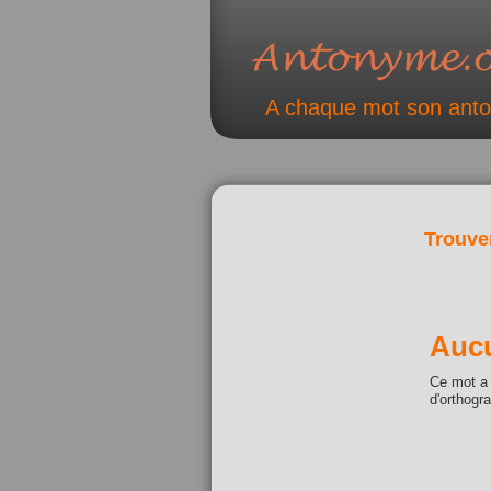
A chaque mot son ant
Trouve
Aucu
Ce mot a 
d'orthogr