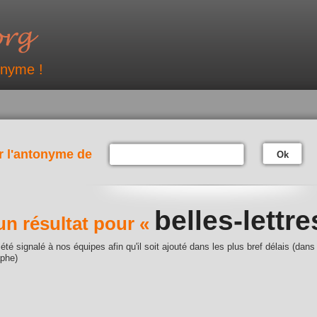
onyme !
r l'antonyme de
Ok
belles-lettre
n résultat pour «
été signalé à nos équipes afin qu'il soit ajouté dans les plus bref délais (dans
aphe)