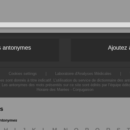
es antonymes
Ajoutez 
|
Cookies settings
|
Laboratoire d'Analyses Médicales
|
ont donnés à titre indicatif. L'utilisation du service de dictionnaire des a
. Les antonymes des mots présentés sur ce site sont édités par l’équipe édit
Horaire des Marées
-
Conjugaison
es
antonymes
H
I
J
K
L
M
N
O
P
Q
R
S