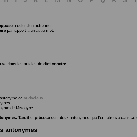
opposé
à celui d'un autre mot.
aire
par rapport à un autre mot.
ouve dans les articles de
dictionnaire.
l’antonyme de
audacieux
.
nymes.
tonyme de
Misogyne
.
ntonymes.
Tardif
et
précoce
sont deux antonymes que l’on retrouve dans ce d
es antonymes