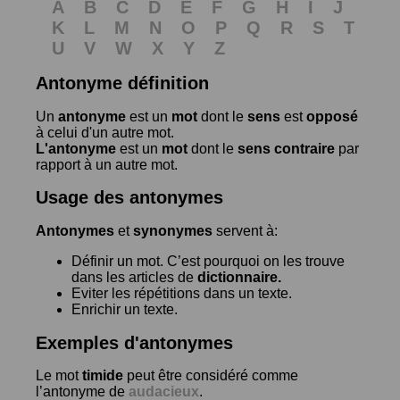
A
B
C
D
E
F
G
H
I
J
K
L
M
N
O
P
Q
R
S
T
U
V
W
X
Y
Z
Antonyme définition
Un
antonyme
est un
mot
dont le
sens
est
opposé
à celui d'un autre mot.
L'antonyme
est un
mot
dont le
sens contraire
par
rapport à un autre mot.
Usage des antonymes
Antonymes
et
synonymes
servent à:
Définir un mot. C’est pourquoi on les trouve
dans les articles de
dictionnaire.
Eviter les répétitions dans un texte.
Enrichir un texte.
Exemples d'antonymes
Le mot
timide
peut être considéré comme
l’antonyme de
audacieux
.