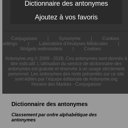
Dictionnaire des antonymes
Ajoutez à vos favoris
Conjugaison
|
Synonyme
|
Cookies
settings
|
Laboratoire d'Analyses Médicales
|
Widgets webmasters
|
Cookies
Antonyme.org © 2009 - 2026. Ces antonymes sont donnés à
titre indicatif. L'utilisation du service de dictionnaire des
antonymes est gratuite et réservée à un usage strictement
personnel. Les antonymes des mots présentés sur ce site
sont édités par l’équipe éditoriale de Antonyme.org
Horaire des Marées
-
Conjugaison
Dictionnaire des antonymes
Classement par ordre alphabétique des
antonymes