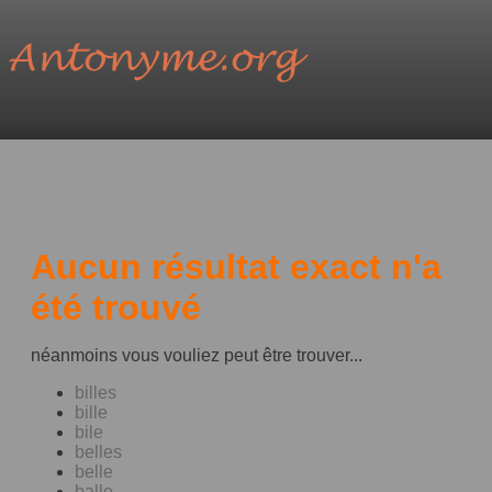
Aucun résultat exact n'a
été trouvé
néanmoins vous vouliez peut être trouver...
billes
bille
bile
belles
belle
balle