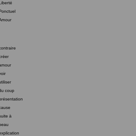
Liberté
Ponctuel
Amour
contraire
créer
amour
voir
utiliser
du coup
présentation
cause
suite à
beau
explication