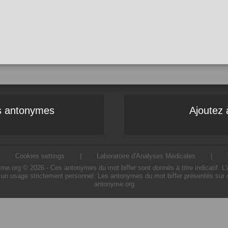
es antonymes
Ajoutez 
|
Cookies settings
|
Laboratoire d'Analyses Médicales
|
e.org © 2026 - Ces antonymes du mot biffer sont donnés à titre indicatif. L'ut
 un usage strictement personnel. Les antonymes du mot biffer présentés sur ce
antonyme.org