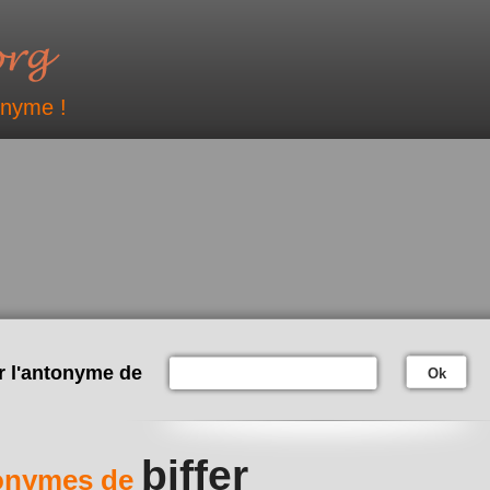
onyme !
r l'antonyme de
Ok
biffer
onymes de