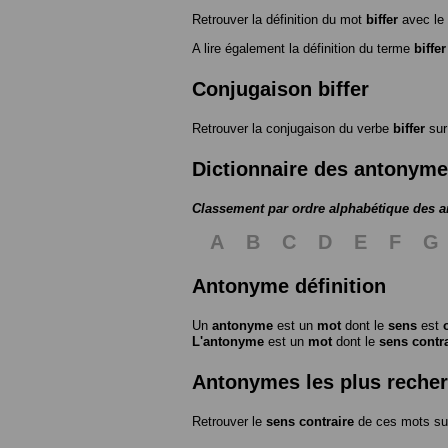
Retrouver la définition du mot
biffer
avec le
A lire également la définition du terme
biffer
Conjugaison biffer
Retrouver la conjugaison du verbe
biffer
su
Dictionnaire des antonym
Classement par ordre alphabétique des 
A
B
C
D
E
F
G
Antonyme définition
Un
antonyme
est un
mot
dont le
sens
est
L'antonyme
est un
mot
dont le
sens contr
Antonymes les plus reche
Retrouver le
sens contraire
de ces mots su