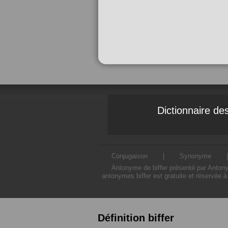
Dictionnaire d
Conjugaison
|
Synonyme
Antonyme de biffer présenté par Antonym
antonymes biffer est gratuite et réservée à
Définition biffer