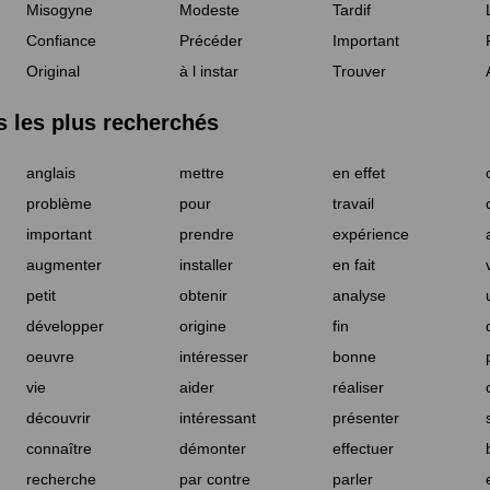
Misogyne
Modeste
Tardif
Confiance
Précéder
Important
Original
à l instar
Trouver
les plus recherchés
anglais
mettre
en effet
problème
pour
travail
important
prendre
expérience
augmenter
installer
en fait
petit
obtenir
analyse
développer
origine
fin
oeuvre
intéresser
bonne
vie
aider
réaliser
découvrir
intéressant
présenter
connaître
démonter
effectuer
recherche
par contre
parler