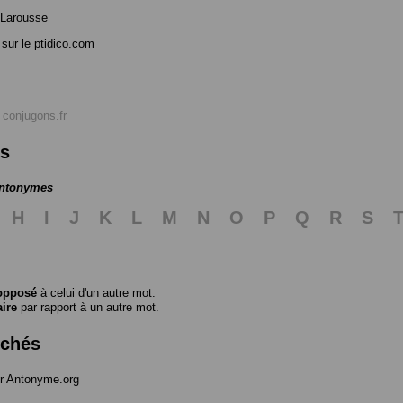
 Larousse
sur le ptidico.com
r
conjugons.fr
es
antonymes
H
I
J
K
L
M
N
O
P
Q
R
S
opposé
à celui d'un autre mot.
aire
par rapport à un autre mot.
rchés
r Antonyme.org