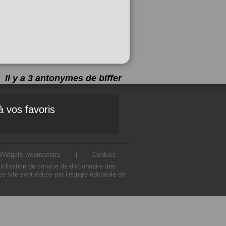
Il y a 3 antonymes de
biffer
à vos favoris
Widgets webmasters
|
Cookies
ilisation du service de dictionnaire des
 site sont édités par l’équipe éditoriale de