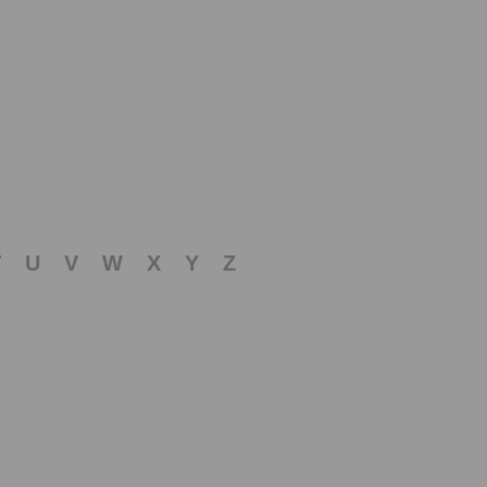
T
U
V
W
X
Y
Z