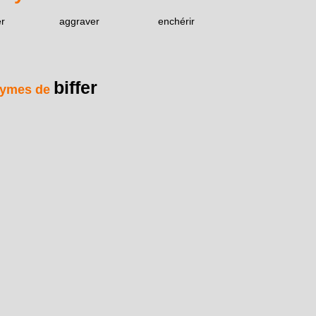
r
aggraver
enchérir
biffer
ymes de