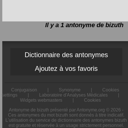
Il y a 1 antonyme de
bizuth
Dictionnaire des antonymes
Ajoutez à vos favoris
Conjugaison
|
Synonyme
|
Cookies
settings
|
Laboratoire d'Analyses Médicales
|
Widgets webmasters
|
Cookies
Antonyme de bizuth présenté par Antonyme.org © 2026 -
Ces antonymes du mot bizuth sont donnés à titre indicatif.
L'utilisation du service de dictionnaire des antonymes bizuth
est gratuite et réservée à un usage strictement personnel.