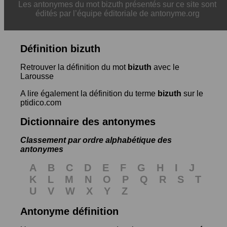
Les antonymes du mot bizuth présentés sur ce site sont
édités par l’équipe éditoriale de antonyme.org
Définition bizuth
Retrouver la définition du mot
bizuth
avec le
Larousse
A lire également la définition du terme
bizuth
sur le
ptidico.com
Dictionnaire des antonymes
Classement par ordre alphabétique des
antonymes
A
B
C
D
E
F
G
H
I
J
K
L
M
N
O
P
Q
R
S
T
U
V
W
X
Y
Z
Antonyme définition