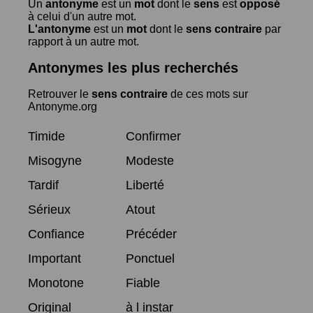
Un
antonyme
est un
mot
dont le
sens
est
opposé
à celui d'un autre mot.
L'antonyme
est un
mot
dont le
sens contraire
par
rapport à un autre mot.
Antonymes les plus recherchés
Retrouver le
sens contraire
de ces mots sur
Antonyme.org
Timide
Confirmer
Misogyne
Modeste
Tardif
Liberté
Sérieux
Atout
Confiance
Précéder
Important
Ponctuel
Monotone
Fiable
Original
à l instar