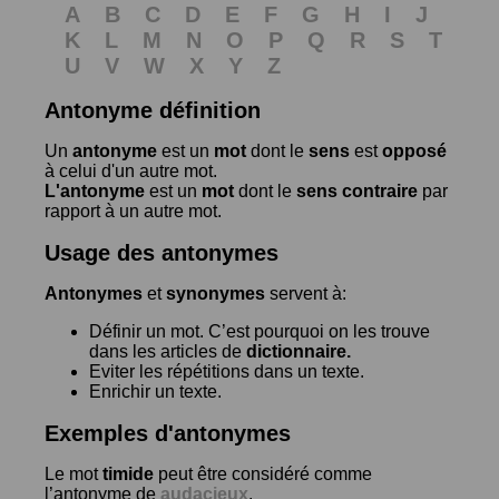
A
B
C
D
E
F
G
H
I
J
K
L
M
N
O
P
Q
R
S
T
U
V
W
X
Y
Z
Antonyme définition
Un
antonyme
est un
mot
dont le
sens
est
opposé
à celui d'un autre mot.
L'antonyme
est un
mot
dont le
sens contraire
par
rapport à un autre mot.
Usage des antonymes
Antonymes
et
synonymes
servent à:
Définir un mot. C’est pourquoi on les trouve
dans les articles de
dictionnaire.
Eviter les répétitions dans un texte.
Enrichir un texte.
Exemples d'antonymes
Le mot
timide
peut être considéré comme
l’antonyme de
audacieux
.