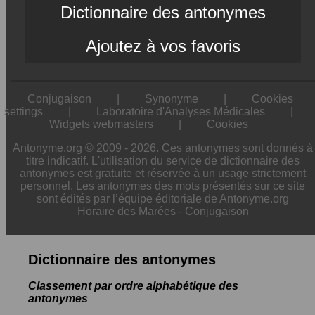
Dictionnaire des antonymes
Ajoutez à vos favoris
Conjugaison
|
Synonyme
|
Cookies
settings
|
Laboratoire d'Analyses Médicales
|
Widgets webmasters
|
Cookies
Antonyme.org © 2009 - 2026. Ces antonymes sont donnés à
titre indicatif. L'utilisation du service de dictionnaire des
antonymes est gratuite et réservée à un usage strictement
personnel. Les antonymes des mots présentés sur ce site
sont édités par l’équipe éditoriale de Antonyme.org
Horaire des Marées
-
Conjugaison
Dictionnaire des antonymes
Classement par ordre alphabétique des
antonymes