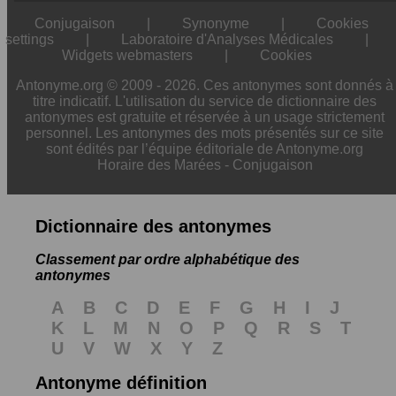
Conjugaison
|
Synonyme
|
Cookies
settings
|
Laboratoire d'Analyses Médicales
|
Widgets webmasters
|
Cookies
Antonyme.org © 2009 - 2026. Ces antonymes sont donnés à
titre indicatif. L'utilisation du service de dictionnaire des
antonymes est gratuite et réservée à un usage strictement
personnel. Les antonymes des mots présentés sur ce site
sont édités par l’équipe éditoriale de Antonyme.org
Horaire des Marées
-
Conjugaison
Dictionnaire des antonymes
Classement par ordre alphabétique des
antonymes
A
B
C
D
E
F
G
H
I
J
K
L
M
N
O
P
Q
R
S
T
U
V
W
X
Y
Z
Antonyme définition