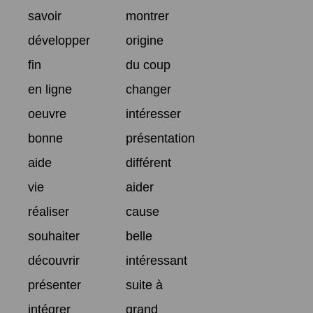
savoir
montrer
développer
origine
fin
du coup
en ligne
changer
oeuvre
intéresser
bonne
présentation
aide
différent
vie
aider
réaliser
cause
souhaiter
belle
découvrir
intéressant
présenter
suite à
intégrer
grand