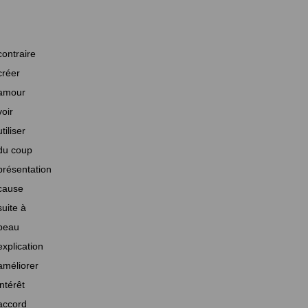
contraire
créer
amour
voir
utiliser
du coup
présentation
cause
suite à
beau
explication
améliorer
intérêt
accord