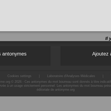
Il
es antonymes
Ajoutez 
|
Cookies settings
|
Laboratoire d'Analyses Médicales
|
.org © 2026 - Ces antonymes du mot bourreau sont donnés à titre indicatif. L
rvée à un usage strictement personnel. Les antonymes du mot bourreau présen
éditoriale de antonyme.org