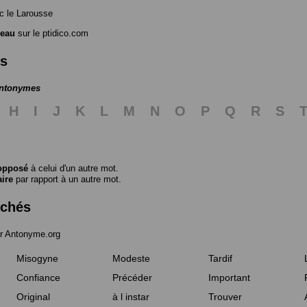
 le Larousse
reau
sur le ptidico.com
es
antonymes
H
I
J
K
L
M
N
O
P
Q
R
S
opposé
à celui d'un autre mot.
aire
par rapport à un autre mot.
rchés
r Antonyme.org
Misogyne
Modeste
Tardif
Confiance
Précéder
Important
Original
à l instar
Trouver