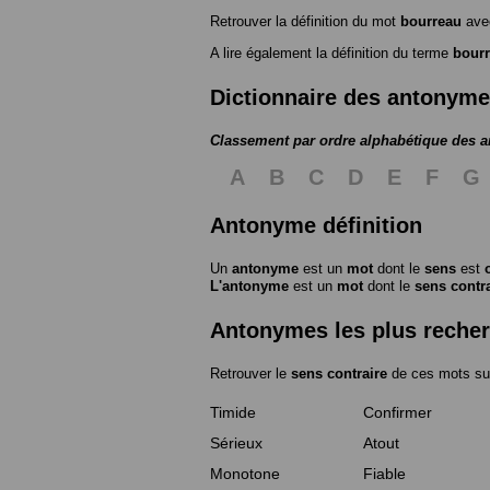
Retrouver la définition du mot
bourreau
avec
A lire également la définition du terme
bour
Dictionnaire des antonym
Classement par ordre alphabétique des 
A
B
C
D
E
F
G
Antonyme définition
Un
antonyme
est un
mot
dont le
sens
est
L'antonyme
est un
mot
dont le
sens contr
Antonymes les plus reche
Retrouver le
sens contraire
de ces mots su
Timide
Confirmer
Sérieux
Atout
Monotone
Fiable