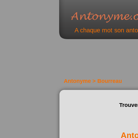
A chaque mot son ant
Antonyme > Bourreau
Trouve
Ant