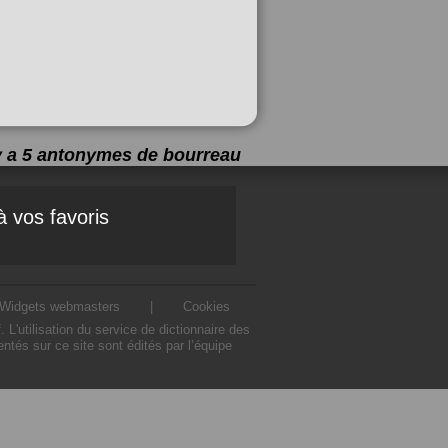
 y a 5 antonymes de
bourreau
à vos favoris
Widgets webmasters
|
Cookies
'utilisation du service de dictionnaire des
tés sur ce site sont édités par l’équipe