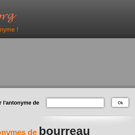
onyme !
r l'antonyme de
Ok
bourreau
onymes de