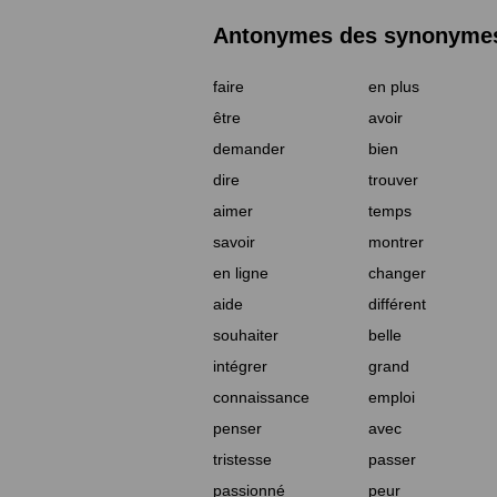
Antonymes des synonymes 
faire
en plus
être
avoir
demander
bien
dire
trouver
aimer
temps
savoir
montrer
en ligne
changer
aide
différent
souhaiter
belle
intégrer
grand
connaissance
emploi
penser
avec
tristesse
passer
passionné
peur