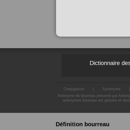
Dictionnaire d
Conjugaison
|
Synonyme
Antonyme de bourreau présenté par Antonyme
antonymes bourreau est gratuite et rése
Définition bourreau