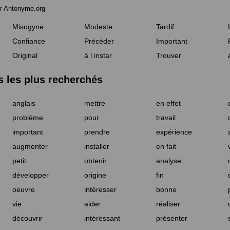
r Antonyme.org
Misogyne
Modeste
Tardif
Confiance
Précéder
Important
Original
à l instar
Trouver
les plus recherchés
anglais
mettre
en effet
problème
pour
travail
important
prendre
expérience
augmenter
installer
en fait
petit
obtenir
analyse
développer
origine
fin
oeuvre
intéresser
bonne
vie
aider
réaliser
découvrir
intéressant
présenter