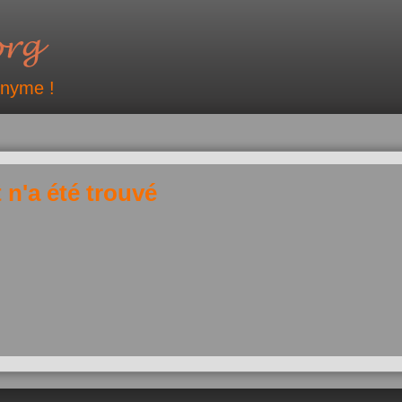
onyme !
 n'a été trouvé