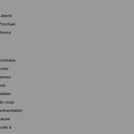
Liberté
Ponctuel
Amour
contraire
créer
amour
voir
utiliser
du coup
présentation
cause
suite à