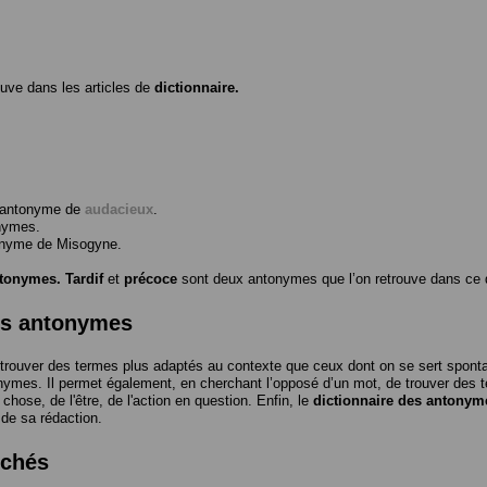
ouve dans les articles de
dictionnaire.
l’antonyme de
audacieux
.
nymes.
tonyme de
Misogyne
.
ntonymes.
Tardif
et
précoce
sont deux antonymes que l’on retrouve dans ce d
es antonymes
trouver des termes plus adaptés au contexte que ceux dont on se sert spon
nymes. Il permet également, en cherchant l’opposé d’un mot, de trouver des te
a chose, de l'être, de l'action en question. Enfin, le
dictionnaire des antonym
 de sa rédaction.
rchés