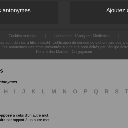
es antonymes
Ajoutez 
|
Cookies settings
|
Laboratoire d'Analyses Médicales
|
ont donnés à titre indicatif. L'utilisation du service de dictionnaire des a
. Les antonymes des mots présentés sur ce site sont édités par l’équipe édit
Horaire des Marées
-
Conjugaison
es
antonymes
H
I
J
K
L
M
N
O
P
Q
R
S
opposé
à celui d'un autre mot.
aire
par rapport à un autre mot.