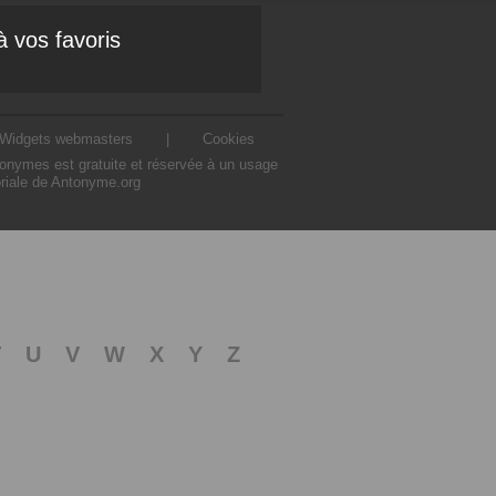
à vos favoris
Widgets webmasters
|
Cookies
ntonymes est gratuite et réservée à un usage
oriale de Antonyme.org
T
U
V
W
X
Y
Z