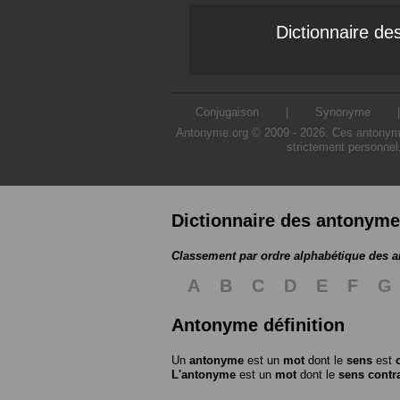
Dictionnaire d
Conjugaison
|
Synonyme
Antonyme.org © 2009 - 2026. Ces antonymes s
strictement personnel
Dictionnaire des antonym
Classement par ordre alphabétique des 
A
B
C
D
E
F
G
Antonyme définition
Un
antonyme
est un
mot
dont le
sens
est
L'antonyme
est un
mot
dont le
sens contr