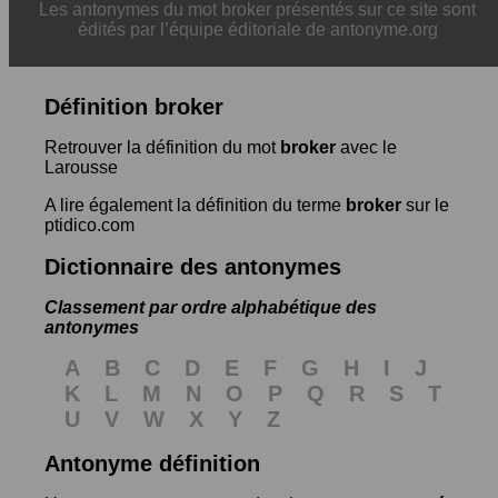
Les antonymes du mot broker présentés sur ce site sont
édités par l’équipe éditoriale de antonyme.org
Définition broker
Retrouver la définition du mot
broker
avec le
Larousse
A lire également la définition du terme
broker
sur le
ptidico.com
Dictionnaire des antonymes
Classement par ordre alphabétique des
antonymes
A
B
C
D
E
F
G
H
I
J
K
L
M
N
O
P
Q
R
S
T
U
V
W
X
Y
Z
Antonyme définition