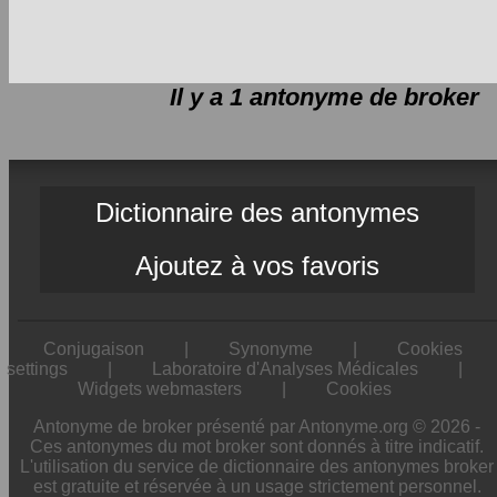
Il y a 1 antonyme de
broker
Dictionnaire des antonymes
Ajoutez à vos favoris
Conjugaison
|
Synonyme
|
Cookies
settings
|
Laboratoire d'Analyses Médicales
|
Widgets webmasters
|
Cookies
Antonyme de broker présenté par Antonyme.org © 2026 -
Ces antonymes du mot broker sont donnés à titre indicatif.
L'utilisation du service de dictionnaire des antonymes broker
est gratuite et réservée à un usage strictement personnel.