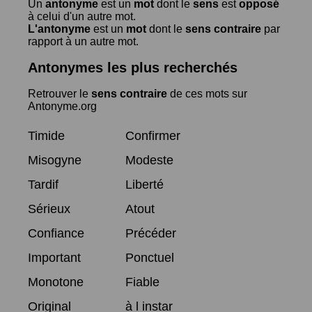
Un
antonyme
est un
mot
dont le
sens
est
opposé
à celui d'un autre mot.
L'antonyme
est un
mot
dont le
sens contraire
par
rapport à un autre mot.
Antonymes les plus recherchés
Retrouver le
sens contraire
de ces mots sur
Antonyme.org
Timide
Confirmer
Misogyne
Modeste
Tardif
Liberté
Sérieux
Atout
Confiance
Précéder
Important
Ponctuel
Monotone
Fiable
Original
à l instar