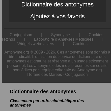
Dictionnaire des antonymes
Ajoutez à vos favoris
Conjugaison
|
Synonyme
|
Cookies
settings
|
Laboratoire d'Analyses Médicales
|
Widgets webmasters
|
Cookies
Antonyme.org © 2009 - 2026. Ces antonymes sont donnés à
titre indicatif. L'utilisation du service de dictionnaire des
antonymes est gratuite et réservée à un usage strictement
personnel. Les antonymes des mots présentés sur ce site
sont édités par l’équipe éditoriale de Antonyme.org
Horaire des Marées
-
Conjugaison
Dictionnaire des antonymes
Classement par ordre alphabétique des
antonymes