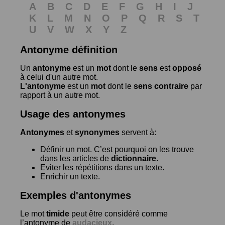
A
B
C
D
E
F
G
H
I
J
K
L
M
N
O
P
Q
R
S
T
U
V
W
X
Y
Z
Antonyme définition
Un
antonyme
est un
mot
dont le
sens
est
opposé
à celui d'un autre mot.
L'antonyme
est un
mot
dont le
sens contraire
par
rapport à un autre mot.
Usage des antonymes
Antonymes
et
synonymes
servent à:
Définir un mot. C’est pourquoi on les trouve
dans les articles de
dictionnaire.
Eviter les répétitions dans un texte.
Enrichir un texte.
Exemples d'antonymes
Le mot
timide
peut être considéré comme
l’antonyme de
audacieux
.