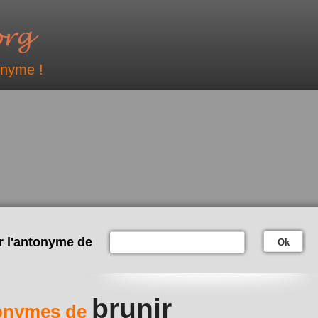
onyme !
r l'antonyme de
Ok
brunir
onymes de