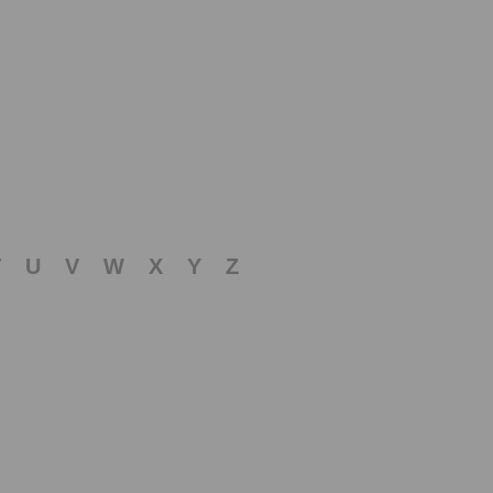
T
U
V
W
X
Y
Z