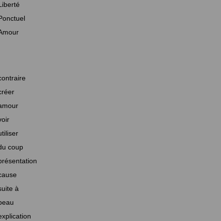
Liberté
Ponctuel
Amour
contraire
créer
amour
voir
utiliser
du coup
présentation
cause
suite à
beau
explication