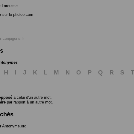
e Larousse
r
sur le ptidico.com
ur
conjugons.fr
es
antonymes
H
I
J
K
L
M
N
O
P
Q
R
S
opposé
à celui d'un autre mot.
aire
par rapport à un autre mot.
rchés
r Antonyme.org