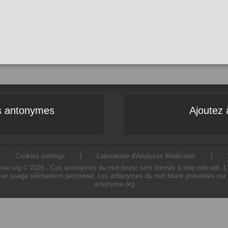
es antonymes
Ajoutez 
|
Cookies settings
|
Laboratoire d'Analyses Médicales
|
e.org © 2026 - Ces antonymes du mot brunir sont donnés à titre indicatif. L'ut
 un usage strictement personnel. Les antonymes du mot brunir présentés sur ce
antonyme.org