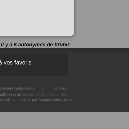
Il y a 5 antonymes de
brunir
à vos favoris
Widgets webmasters
|
Cookies
ilisation du service de dictionnaire des
 site sont édités par l’équipe éditoriale de