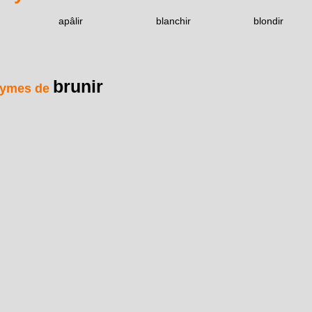
apâlir
blanchir
blondir
brunir
ymes de