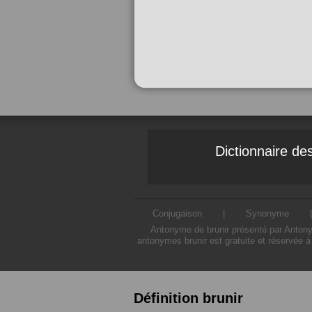
Dictionnaire d
Conjugaison
|
Synonyme
Antonyme de brunir présenté par Antonym
antonymes brunir est gratuite et réservée à
Définition brunir