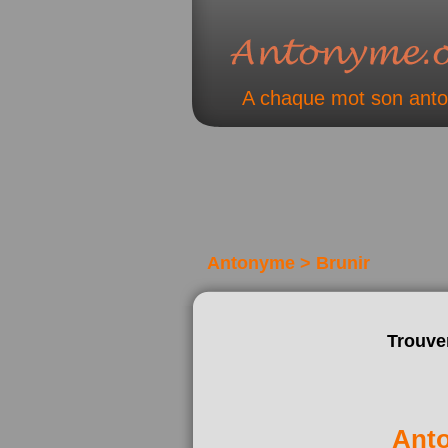
A chaque mot son ant
Antonyme > Brunir
Trouve
Ant