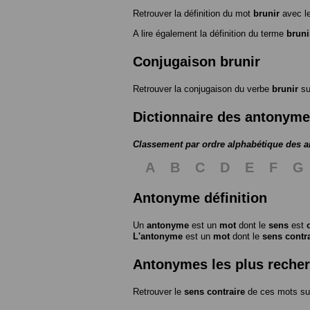
Retrouver la définition du mot
brunir
avec l
A lire également la définition du terme
bruni
Conjugaison brunir
Retrouver la conjugaison du verbe
brunir
s
Dictionnaire des antonym
Classement par ordre alphabétique des 
A
B
C
D
E
F
G
Antonyme définition
Un
antonyme
est un
mot
dont le
sens
est
L'antonyme
est un
mot
dont le
sens contr
Antonymes les plus reche
Retrouver le
sens contraire
de ces mots su