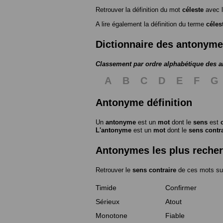
Retrouver la définition du mot
céleste
avec l
A lire également la définition du terme
céles
Dictionnaire des antonym
Classement par ordre alphabétique des 
A
B
C
D
E
F
G
Antonyme définition
Un
antonyme
est un
mot
dont le
sens
est
L'antonyme
est un
mot
dont le
sens contr
Antonymes les plus reche
Retrouver le
sens contraire
de ces mots su
Timide
Confirmer
Sérieux
Atout
Monotone
Fiable