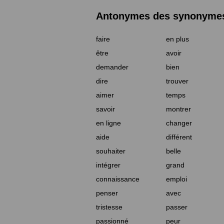
Antonymes des synonymes 
faire
en plus
être
avoir
demander
bien
dire
trouver
aimer
temps
savoir
montrer
en ligne
changer
aide
différent
souhaiter
belle
intégrer
grand
connaissance
emploi
penser
avec
tristesse
passer
passionné
peur