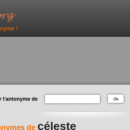
onyme !
r l'antonyme de
Ok
céleste
onymes de