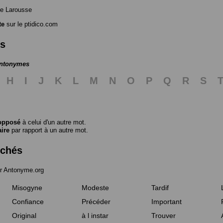
e Larousse
te
sur le ptidico.com
es
antonymes
H
I
J
K
L
M
N
O
P
Q
R
S
opposé
à celui d'un autre mot.
aire
par rapport à un autre mot.
rchés
r Antonyme.org
Misogyne
Modeste
Tardif
Confiance
Précéder
Important
Original
à l instar
Trouver