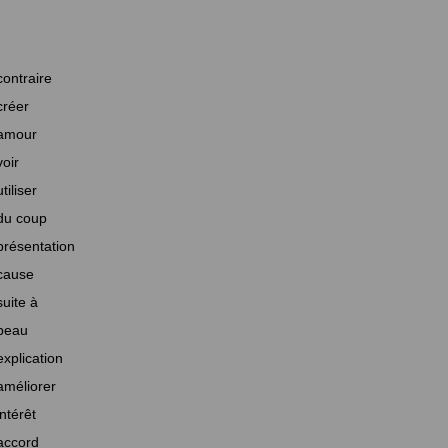
contraire
créer
amour
voir
utiliser
du coup
présentation
cause
suite à
beau
explication
améliorer
intérêt
accord