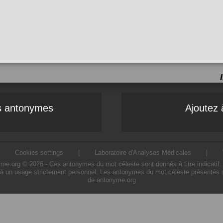
es antonymes
Ajoutez 
|
Cookies settings
|
Laboratoire d'Analyses Médicales
|
.org © 2026 - Ces antonymes du mot céleste sont donnés à titre indicatif. L'
à un usage strictement personnel. Les antonymes du mot céleste présentés sur
de antonyme.org