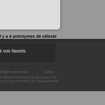
Il y a 4 antonymes de
céleste
à vos favoris
Widgets webmasters
|
Cookies
utilisation du service de dictionnaire des
 ce site sont édités par l’équipe éditoriale