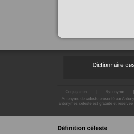
Dictionnaire d
Conjugaison
|
Synonyme
Antonyme de céleste présenté par Antonyme
antonymes céleste est gratuite et réservée 
Définition céleste