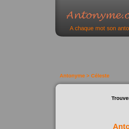
A chaque mot son ant
Antonyme > Céleste
Trouve
Ant